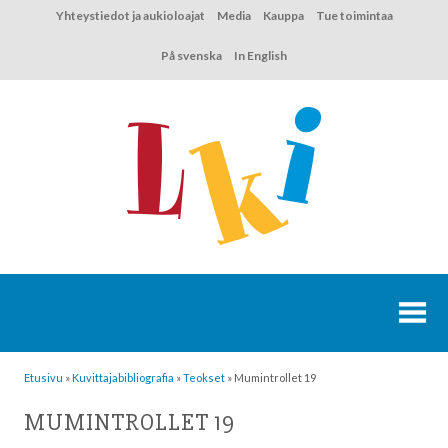
Hyppää
Yhteystiedot ja aukioloajat
Media
Kauppa
Tue toimintaa
sisältöön
På svenska
In English
Etusivu
»
Kuvittaja­bibliografia
»
Teokset
»
Mumintrollet 19
MUMINTROLLET 19