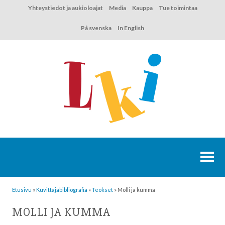
Hyppää
Yhteystiedot ja aukioloajat
Media
Kauppa
Tue toimintaa
sisältöön
På svenska
In English
Etusivu
»
Kuvittaja­bibliografia
»
Teokset
»
Molli ja kumma
MOLLI JA KUMMA