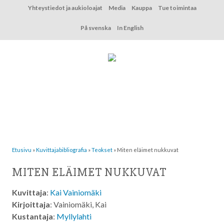
Hyppää
Yhteystiedot ja aukioloajat
Media
Kauppa
Tue toimintaa
sisältöön
På svenska
In English
Etusivu
»
Kuvittaja­bibliografia
»
Teokset
»
Miten eläimet nukkuvat
MITEN ELÄIMET NUKKUVAT
Kuvittaja
:
Kai Vainiomäki
Kirjoittaja
: Vainiomäki, Kai
Kustantaja
:
Myllylahti