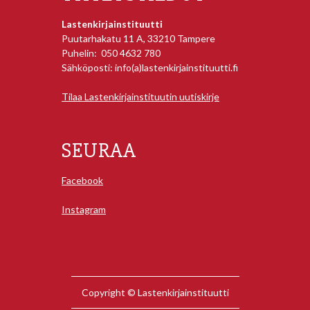
Lastenkirjainstituutti
Puutarhakatu 11 A, 33210 Tampere
Puhelin: 050 4632 780
Sähköposti: info(a)lastenkirjainstituutti.fi
Tilaa Lastenkirjainstituutin uutiskirje
SEURAA
Facebook
Instagram
Copyright © Lastenkirjainstituutti