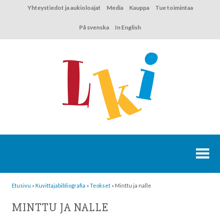
Hyppää
Yhteystiedot ja aukioloajat
Media
Kauppa
Tue toimintaa
sisältöön
På svenska
In English
Etusivu
»
Kuvittaja­bibliografia
»
Teokset
»
Minttu ja nalle
MINTTU JA NALLE