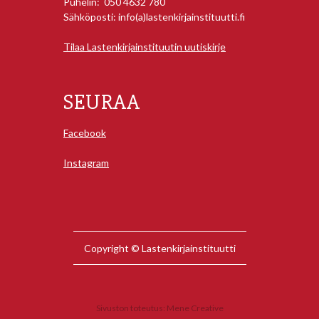
Puhelin: 050 4632 780
Sähköposti: info(a)lastenkirjainstituutti.fi
Tilaa Lastenkirjainstituutin uutiskirje
SEURAA
Facebook
Instagram
Copyright © Lastenkirjainstituutti
Sivuston toteutus:
Mene Creative