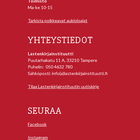
Toimisto
Ma-ke 10-15
Tarkista poikkeavat aukioloajat
YHTEYSTIEDOT
Lastenkirjainstituutti
Puutarhakatu 11 A, 33210 Tampere
Puhelin: 050 4632 780
Sähköposti: info(a)lastenkirjainstituutti.fi
Tilaa Lastenkirjainstituutin uutiskirje
SEURAA
Facebook
Instagram