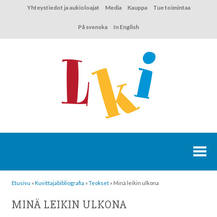
Hyppää
Yhteystiedot ja aukioloajat
Media
Kauppa
Tue toimintaa
sisältöön
På svenska
In English
Etusivu
»
Kuvittaja­bibliografia
»
Teokset
»
Minä leikin ulkona
MINÄ LEIKIN ULKONA