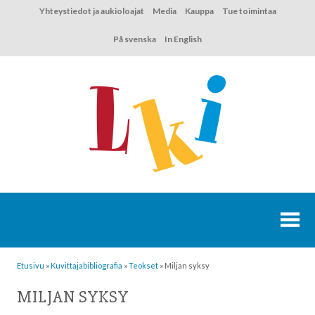
Hyppää
Yhteystiedot ja aukioloajat
Media
Kauppa
Tue toimintaa
sisältöön
På svenska
In English
Etusivu
»
Kuvittaja­bibliografia
»
Teokset
»
Miljan syksy
MILJAN SYKSY