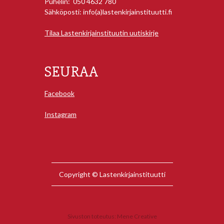
Puhelin: 050 4632 780
Sähköposti: info(a)lastenkirjainstituutti.fi
Tilaa Lastenkirjainstituutin uutiskirje
SEURAA
Facebook
Instagram
Copyright © Lastenkirjainstituutti
Sivuston toteutus:
Mene Creative