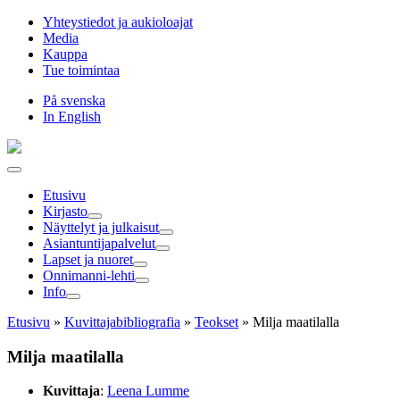
Hyppää
Yhteystiedot ja aukioloajat
sisältöön
Media
Kauppa
Tue toimintaa
På svenska
In English
Etusivu
Kirjasto
Näyttelyt ja julkaisut
Asiantuntija­palvelut
Lapset ja nuoret
Onnimanni-lehti
Info
Etusivu
»
Kuvittaja­bibliografia
»
Teokset
»
Milja maatilalla
Milja maatilalla
Kuvittaja
:
Leena Lumme