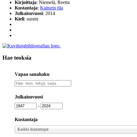
Kirjoittaja
: Niemelä, Reetta
Kustantaja
:
Kaiturin tila
Julkaisuvuosi
: 2014
Kieli
: suomi
Hae teoksia
Vapaa sanahaku
Vapaa
sanahaku
Julkaisuvuosi
Julkaisuvuosi
Julkaisuvuosi
-
Kustantaja
Kustantaja
Kaikki kustantajat