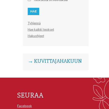
Tyhjennä
Hae kaikki teokset
Hakuohjeet
→ KUVITTAJAHAKUUN
SEURAA
Facebook