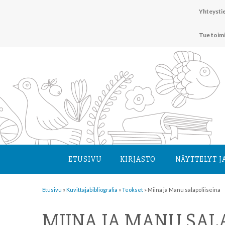
Hyppää
Yhteystie
sisältöön
Tue toim
ETUSIVU
KIRJASTO
NÄYTTELYT J
Etusivu
»
Kuvittaja­bibliografia
»
Teokset
»
Miina ja Manu salapoliiseina
MIINA JA MANU SAL