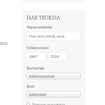
HAE TEOKSIA
Vapaa sanahaku
Vapaa
sanahaku
2015).
Julkaisuvuosi
Julkaisuvuosi
Julkaisuvuosi
-
Kustantaja
Kustantaja
Kaikki kustantajat
Kieli
Kieli
Kaikki kielet
Teoksesta on kuvituksia