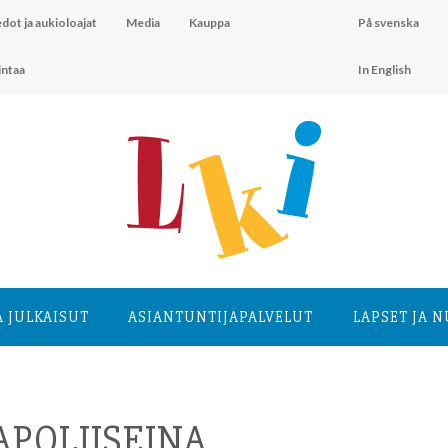
dot ja aukioloajat
Media
Kauppa
På svenska
intaa
In English
A JULKAISUT
ASIANTUNTIJA­PALVELUT
LAPSET JA 
APOLIISEINA