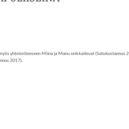
yy myös yhteisniteeseen Miina ja Manu seikkailevat (Satukustannus 
annus 2017).