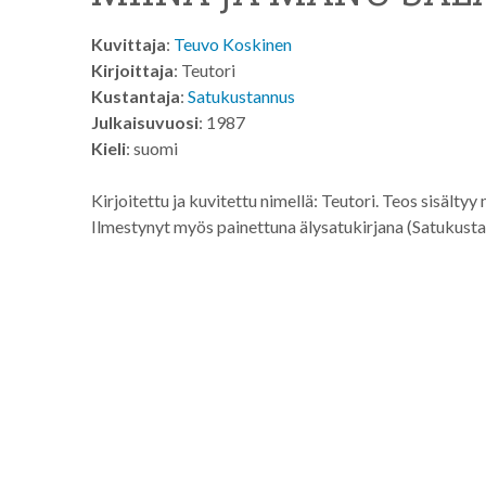
Kuvittaja
:
Teuvo Koskinen
Kirjoittaja
: Teutori
Kustantaja
:
Satukustannus
Julkaisuvuosi
: 1987
Kieli
: suomi
Kirjoitettu ja kuvitettu nimellä: Teutori. Teos sisält
Ilmestynyt myös painettuna älysatukirjana (Satukust