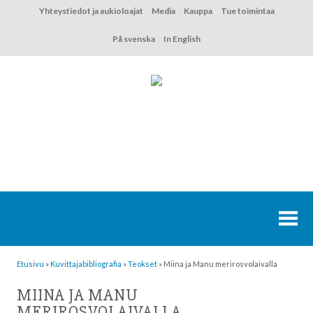
Hyppää
Yhteystiedot ja aukioloajat
Media
Kauppa
Tue toimintaa
sisältöön
På svenska
In English
Etusivu
»
Kuvittaja­bibliografia
»
Teokset
»
Miina ja Manu merirosvolaivalla
MIINA JA MANU
MERIROSVOLAIVALLA