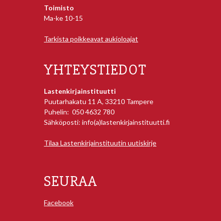
Toimisto
Ma-ke 10-15
Tarkista poikkeavat aukioloajat
YHTEYSTIEDOT
Lastenkirjainstituutti
Puutarhakatu 11 A, 33210 Tampere
Puhelin: 050 4632 780
Sähköposti: info(a)lastenkirjainstituutti.fi
Tilaa Lastenkirjainstituutin uutiskirje
SEURAA
Facebook