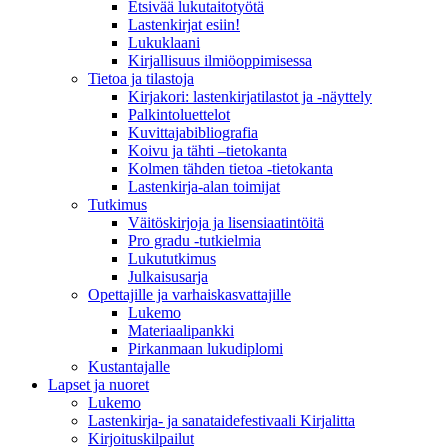
Etsivää lukutaitotyötä
Lastenkirjat esiin!
Lukuklaani
Kirjallisuus ilmiöoppimisessa
Tietoa ja tilastoja
Kirjakori: lastenkirjatilastot ja -näyttely
Palkintoluettelot
Kuvittaja­bibliografia
Koivu ja tähti –tietokanta
Kolmen tähden tietoa -tietokanta
Lastenkirja-alan toimijat
Tutkimus
Väitöskirjoja ja lisensiaatintöitä
Pro gradu -tutkielmia
Lukututkimus
Julkaisusarja
Opettajille ja varhaiskasvattajille
Lukemo
Materiaalipankki
Pirkanmaan lukudiplomi
Kustantajalle
Lapset ja nuoret
Lukemo
Lastenkirja- ja sanataidefestivaali Kirjalitta
Kirjoituskilpailut