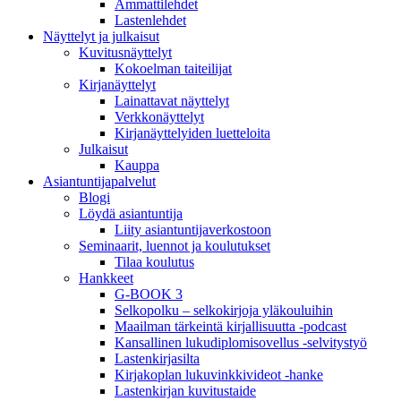
Ammattilehdet
Lastenlehdet
Näyttelyt ja julkaisut
Kuvitusnäyttelyt
Kokoelman taiteilijat
Kirjanäyttelyt
Lainattavat näyttelyt
Verkkonäyttelyt
Kirjanäyttelyiden luetteloita
Julkaisut
Kauppa
Asiantuntija­palvelut
Blogi
Löydä asiantuntija
Liity asiantuntijaverkostoon
Seminaarit, luennot ja koulutukset
Tilaa koulutus
Hankkeet
G-BOOK 3
Selkopolku – selkokirjoja yläkouluihin
Maailman tärkeintä kirjallisuutta -podcast
Kansallinen lukudiplomisovellus -selvitystyö
Lastenkirjasilta
Kirjakoplan lukuvinkkivideot -hanke
Lastenkirjan kuvitustaide