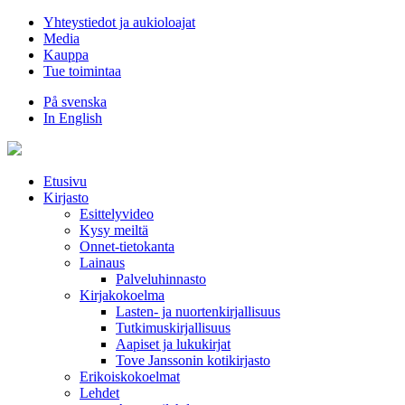
Hyppää
Yhteystiedot ja aukioloajat
sisältöön
Media
Kauppa
Tue toimintaa
På svenska
In English
Etusivu
Kirjasto
Esittelyvideo
Kysy meiltä
Onnet-tietokanta
Lainaus
Palveluhinnasto
Kirjakokoelma
Lasten- ja nuortenkirjallisuus
Tutkimuskirjallisuus
Aapiset ja lukukirjat
Tove Janssonin kotikirjasto
Erikoiskokoelmat
Lehdet