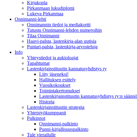
Kirjakopla
Pirkanmaan lukudiplomi
Lukeva Pirkanmaa
Onnimanni-lehti
Onnimannin tiedot ja mediakortti
Tutustu Onnimanni-lehden numeroihin
Tilaa Onnimanni
Haavi-palsta, lastenkirja-alan uutisia
Puntari-palsta, lastenkirja-arvosteluja
Info
Yhteystiedot ja aukioloajat
Tapahtumat
Lastenkirjainstituutin kannatusyhdistys ry
Liity jäseneksi!
Hallituksen esittely
Vuosikokoukset
Toimintakertomukset
Lastenkirjainstituutin kannatusyhdistys ry:n säännö
Historia
Lastenkirjainstituutin strategia
Yhteistyökumppanit
Palkinnot
Onnimanni-palkinto
Punni-kirjallisuuspalkinto
Tule vierailulle