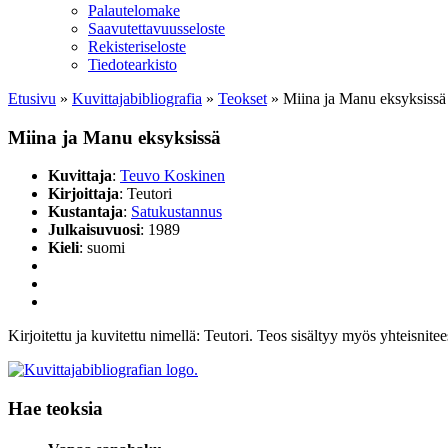
Palautelomake
Saavutettavuusseloste
Rekisteriseloste
Tiedotearkisto
Etusivu
»
Kuvittaja­bibliografia
»
Teokset
»
Miina ja Manu eksyksissä
Miina ja Manu eksyksissä
Kuvittaja
:
Teuvo Koskinen
Kirjoittaja
: Teutori
Kustantaja
:
Satukustannus
Julkaisuvuosi
: 1989
Kieli
: suomi
Kirjoitettu ja kuvitettu nimellä: Teutori. Teos sisältyy myös yhteisn
Hae teoksia