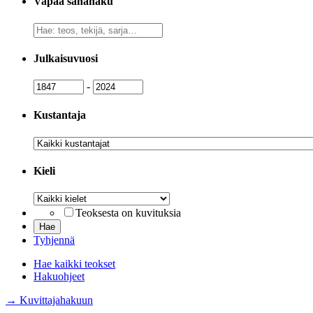
Vapaa sanahaku
Vapaa
sanahaku
Julkaisuvuosi
Julkaisuvuosi
Julkaisuvuosi
-
Kustantaja
Kustantaja
Kieli
Kieli
Teoksesta on kuvituksia
Tyhjennä
Hae kaikki teokset
Hakuohjeet
→ Kuvittajahakuun