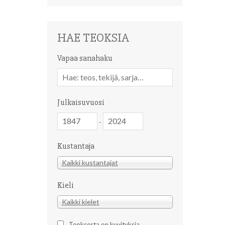
HAE TEOKSIA
Vapaa sanahaku
Vapaa
sanahaku
Julkaisuvuosi
Julkaisuvuosi
Julkaisuvuosi
-
Kustantaja
Kustantaja
Kaikki kustantajat
Kieli
Kieli
Kaikki kielet
Teoksesta on kuvituksia