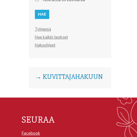
Tyhjennä
Hae kaikki teokset
Hakuohjeet
→ KUVITTAJAHAKUUN
SEURAA
Facebook