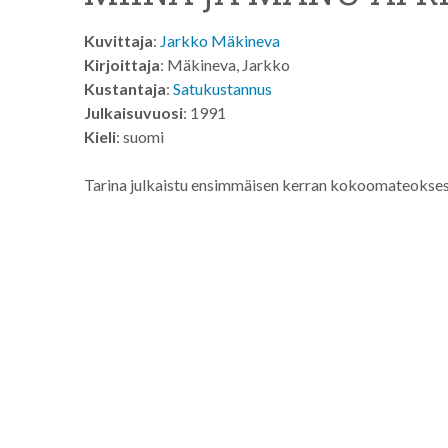
Kuvittaja
:
Jarkko Mäkineva
Kirjoittaja
: Mäkineva, Jarkko
Kustantaja
:
Satukustannus
Julkaisuvuosi
: 1991
Kieli
: suomi
Tarina julkaistu ensimmäisen kerran kokoomateokses