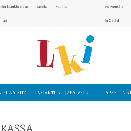
dot ja aukioloajat
Media
Kauppa
På svenska
intaa
In English
A JULKAISUT
ASIANTUNTIJA­PALVELUT
LAPSET JA 
IKASSA