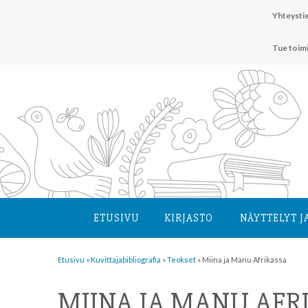
Hyppää
Yhteystie
sisältöön
Tue toim
ETUSIVU
KIRJASTO
NÄYTTELYT J
Etusivu
»
Kuvittaja­bibliografia
»
Teokset
»
Miina ja Manu Afrikassa
MIINA JA MANU AFR