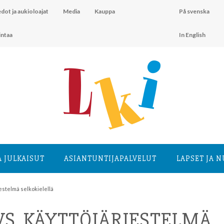
dot ja aukioloajat
Media
Kauppa
På svenska
intaa
In English
A JULKAISUT
ASIANTUNTIJA­PALVELUT
LAPSET JA 
estelmä selkokielellä
S. KÄYTTÖJÄRJESTELMÄ