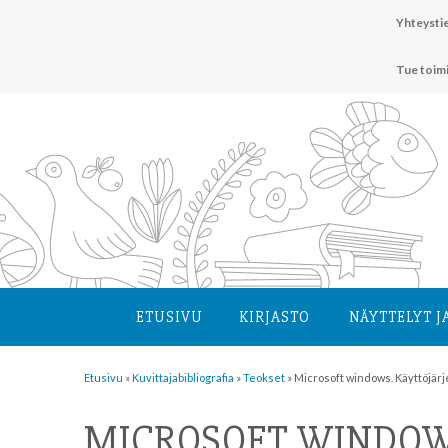
Hyppää
Yhteystie
sisältöön
Tue toim
ETUSIVU
KIRJASTO
NÄYTTELYT J
Etusivu
»
Kuvittaja­bibliografia
»
Teokset
»
Microsoft windows. Käyttöjärj
MICROSOFT WINDOW