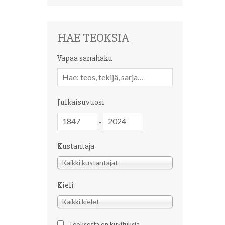
HAE TEOKSIA
Vapaa sanahaku
Vapaa
sanahaku
Julkaisuvuosi
Julkaisuvuosi
Julkaisuvuosi
-
Kustantaja
Kustantaja
Kaikki kustantajat
Kieli
Kieli
Kaikki kielet
Teoksesta on kuvituksia