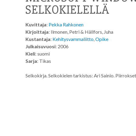
SELKOKIELELLÄ
Kuvittaja
:
Pekka Rahkonen
Kirjoittaja
: Ilmonen, Petri & Hällfors, Juha
Kustantaja
:
Kehitysvammaliitto
,
Opike
Julkaisuvuosi
: 2006
Kieli
: suomi
Sarja
: Tikas
Selkokirja. Selkokielen tarkistus: Ari Sainio. Piirrok