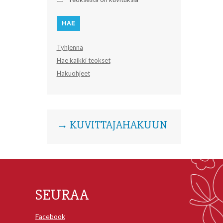
Tyhjennä
Hae kaikki teokset
Hakuohjeet
→ KUVITTAJAHAKUUN
SEURAA
Facebook