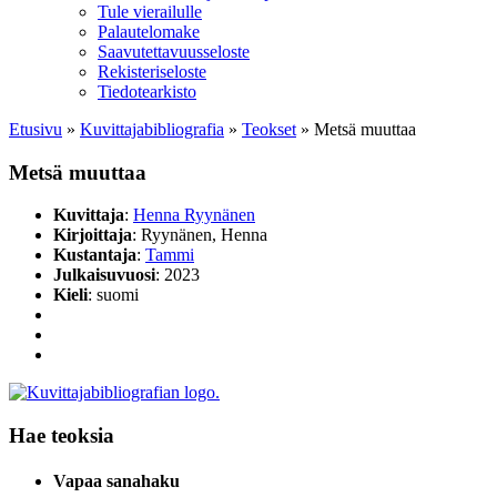
Tule vierailulle
Palautelomake
Saavutettavuusseloste
Rekisteriseloste
Tiedotearkisto
Etusivu
»
Kuvittaja­bibliografia
»
Teokset
»
Metsä muuttaa
Metsä muuttaa
Kuvittaja
:
Henna Ryynänen
Kirjoittaja
: Ryynänen, Henna
Kustantaja
:
Tammi
Julkaisuvuosi
: 2023
Kieli
: suomi
Hae teoksia
Vapaa sanahaku