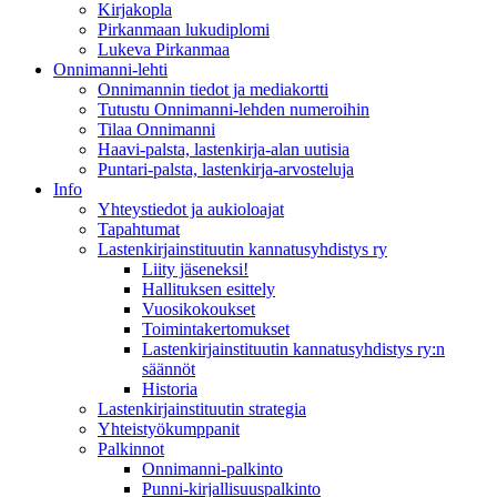
Kirjakopla
Pirkanmaan lukudiplomi
Lukeva Pirkanmaa
Onnimanni-lehti
Onnimannin tiedot ja mediakortti
Tutustu Onnimanni-lehden numeroihin
Tilaa Onnimanni
Haavi-palsta, lastenkirja-alan uutisia
Puntari-palsta, lastenkirja-arvosteluja
Info
Yhteystiedot ja aukioloajat
Tapahtumat
Lastenkirjainstituutin kannatusyhdistys ry
Liity jäseneksi!
Hallituksen esittely
Vuosikokoukset
Toimintakertomukset
Lastenkirjainstituutin kannatusyhdistys ry:n
säännöt
Historia
Lastenkirjainstituutin strategia
Yhteistyökumppanit
Palkinnot
Onnimanni-palkinto
Punni-kirjallisuuspalkinto