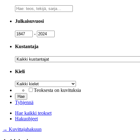
Vapaa
sanahaku
Julkaisuvuosi
Julkaisuvuosi
Julkaisuvuosi
-
Kustantaja
Kustantaja
Kieli
Kieli
Teoksesta on kuvituksia
Tyhjennä
Hae kaikki teokset
Hakuohjeet
→ Kuvittajahakuun