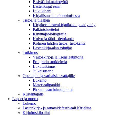
Etsivää lukutaitotyötä
Lastenkirjat esiin!
Lukuklaani
Kirjallisuus ilmiöoppimisessa
Tietoa ja tilastoja
Kirjakori: lastenkirjatilastot ja -näyttely
Palkintoluettelot
Kuvittaja­bibliografia
Koivu ja tähti –tietokanta
Kolmen tähden tietoa -tietokanta
Lastenkirja-alan toimijat
Tutkimus
Väitöskirjoja ja lisensiaatintöitä
Pro gradu -tutkielmia
Lukututkimus
Julkaisusarja
Opettajille ja varhaiskasvattajille
Lukemo
Materiaalipankki
Pirkanmaan lukudiplomi
Kustantajalle
Lapset ja nuoret
Lukemo
Lastenkirja- ja sanataidefestivaali Kirjalitta
Kirjoituskilpailut