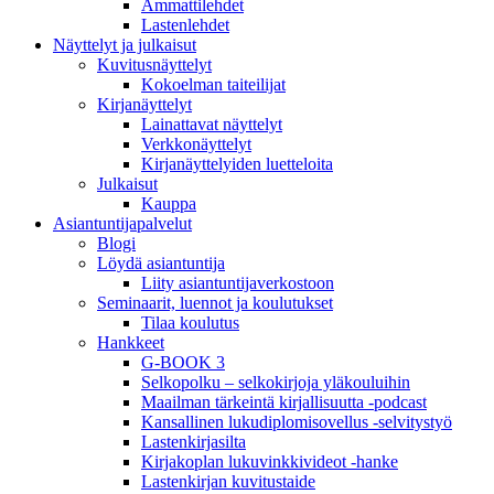
Ammattilehdet
Lastenlehdet
Näyttelyt ja julkaisut
Kuvitusnäyttelyt
Kokoelman taiteilijat
Kirjanäyttelyt
Lainattavat näyttelyt
Verkkonäyttelyt
Kirjanäyttelyiden luetteloita
Julkaisut
Kauppa
Asiantuntija­palvelut
Blogi
Löydä asiantuntija
Liity asiantuntijaverkostoon
Seminaarit, luennot ja koulutukset
Tilaa koulutus
Hankkeet
G-BOOK 3
Selkopolku – selkokirjoja yläkouluihin
Maailman tärkeintä kirjallisuutta -podcast
Kansallinen lukudiplomisovellus -selvitystyö
Lastenkirjasilta
Kirjakoplan lukuvinkkivideot -hanke
Lastenkirjan kuvitustaide