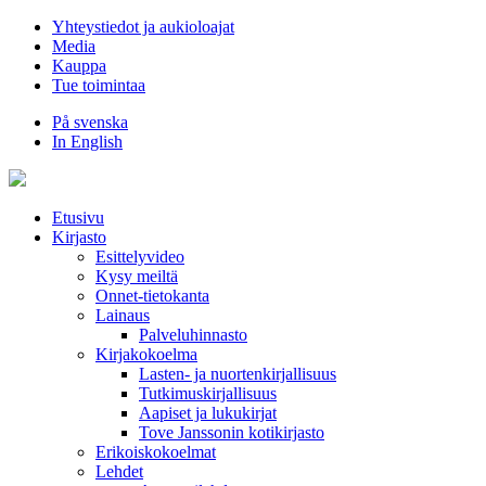
Hyppää
Yhteystiedot ja aukioloajat
sisältöön
Media
Kauppa
Tue toimintaa
På svenska
In English
Etusivu
Kirjasto
Esittelyvideo
Kysy meiltä
Onnet-tietokanta
Lainaus
Palveluhinnasto
Kirjakokoelma
Lasten- ja nuortenkirjallisuus
Tutkimuskirjallisuus
Aapiset ja lukukirjat
Tove Janssonin kotikirjasto
Erikoiskokoelmat
Lehdet