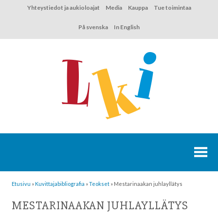
Hyppää
Yhteystiedot ja aukioloajat
Media
Kauppa
Tue toimintaa
sisältöön
På svenska
In English
Etusivu
»
Kuvittaja­bibliografia
»
Teokset
»
Mestarinaakan juhlayllätys
MESTARINAAKAN JUHLAYLLÄTYS