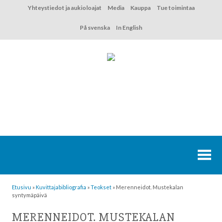
Hyppää
Yhteystiedot ja aukioloajat
Media
Kauppa
Tue toimintaa
sisältöön
På svenska
In English
Etusivu
»
Kuvittaja­bibliografia
»
Teokset
»
Merenneidot. Mustekalan
syntymäpäivä
MERENNEIDOT. MUSTEKALAN