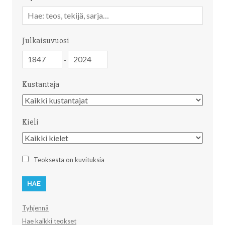
Vapaa
sanahaku
Julkaisuvuosi
Julkaisuvuosi
Julkaisuvuosi
-
Kustantaja
Kustantaja
Kieli
Kieli
Teoksesta on kuvituksia
Tyhjennä
Hae kaikki teokset