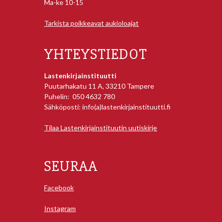
Ma-ke 10-15
Tarkista poikkeavat aukioloajat
YHTEYSTIEDOT
Lastenkirjainstituutti
Puutarhakatu 11 A, 33210 Tampere
Puhelin: 050 4632 780
Sähköposti: info(a)lastenkirjainstituutti.fi
Tilaa Lastenkirjainstituutin uutiskirje
SEURAA
Facebook
Instagram