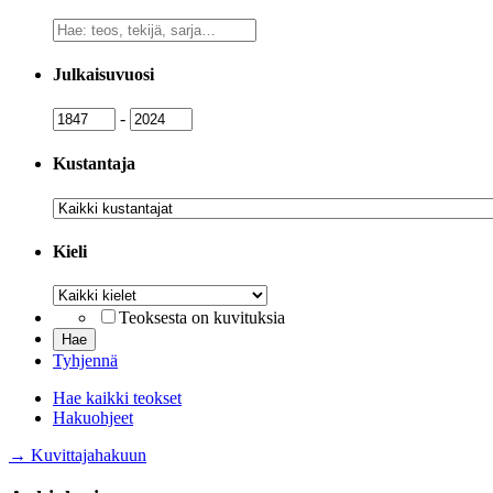
Vapaa
sanahaku
Julkaisuvuosi
Julkaisuvuosi
Julkaisuvuosi
-
Kustantaja
Kustantaja
Kieli
Kieli
Teoksesta on kuvituksia
Tyhjennä
Hae kaikki teokset
Hakuohjeet
→ Kuvittajahakuun