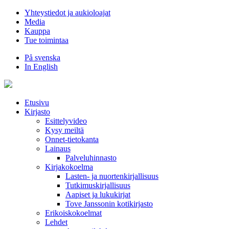
Hyppää
Yhteystiedot ja aukioloajat
sisältöön
Media
Kauppa
Tue toimintaa
På svenska
In English
Etusivu
Kirjasto
Esittelyvideo
Kysy meiltä
Onnet-tietokanta
Lainaus
Palveluhinnasto
Kirjakokoelma
Lasten- ja nuortenkirjallisuus
Tutkimuskirjallisuus
Aapiset ja lukukirjat
Tove Janssonin kotikirjasto
Erikoiskokoelmat
Lehdet