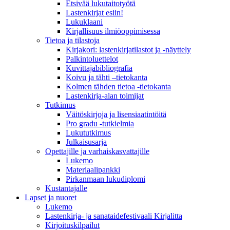
Etsivää lukutaitotyötä
Lastenkirjat esiin!
Lukuklaani
Kirjallisuus ilmiöoppimisessa
Tietoa ja tilastoja
Kirjakori: lastenkirjatilastot ja -näyttely
Palkintoluettelot
Kuvittaja­bibliografia
Koivu ja tähti –tietokanta
Kolmen tähden tietoa -tietokanta
Lastenkirja-alan toimijat
Tutkimus
Väitöskirjoja ja lisensiaatintöitä
Pro gradu -tutkielmia
Lukututkimus
Julkaisusarja
Opettajille ja varhaiskasvattajille
Lukemo
Materiaalipankki
Pirkanmaan lukudiplomi
Kustantajalle
Lapset ja nuoret
Lukemo
Lastenkirja- ja sanataidefestivaali Kirjalitta
Kirjoituskilpailut