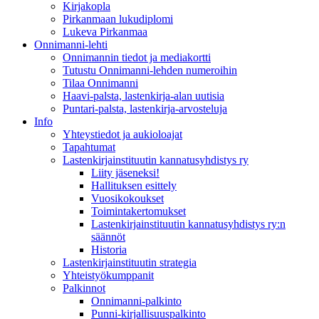
Kirjakopla
Pirkanmaan lukudiplomi
Lukeva Pirkanmaa
Onnimanni-lehti
Onnimannin tiedot ja mediakortti
Tutustu Onnimanni-lehden numeroihin
Tilaa Onnimanni
Haavi-palsta, lastenkirja-alan uutisia
Puntari-palsta, lastenkirja-arvosteluja
Info
Yhteystiedot ja aukioloajat
Tapahtumat
Lastenkirjainstituutin kannatusyhdistys ry
Liity jäseneksi!
Hallituksen esittely
Vuosikokoukset
Toimintakertomukset
Lastenkirjainstituutin kannatusyhdistys ry:n
säännöt
Historia
Lastenkirjainstituutin strategia
Yhteistyökumppanit
Palkinnot
Onnimanni-palkinto
Punni-kirjallisuuspalkinto