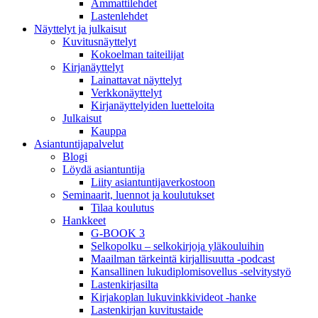
Ammattilehdet
Lastenlehdet
Näyttelyt ja julkaisut
Kuvitusnäyttelyt
Kokoelman taiteilijat
Kirjanäyttelyt
Lainattavat näyttelyt
Verkkonäyttelyt
Kirjanäyttelyiden luetteloita
Julkaisut
Kauppa
Asiantuntija­palvelut
Blogi
Löydä asiantuntija
Liity asiantuntijaverkostoon
Seminaarit, luennot ja koulutukset
Tilaa koulutus
Hankkeet
G-BOOK 3
Selkopolku – selkokirjoja yläkouluihin
Maailman tärkeintä kirjallisuutta -podcast
Kansallinen lukudiplomisovellus -selvitystyö
Lastenkirjasilta
Kirjakoplan lukuvinkkivideot -hanke
Lastenkirjan kuvitustaide