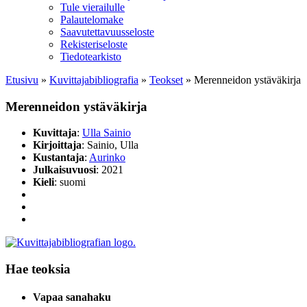
Tule vierailulle
Palautelomake
Saavutettavuusseloste
Rekisteriseloste
Tiedotearkisto
Etusivu
»
Kuvittaja­bibliografia
»
Teokset
»
Merenneidon ystäväkirja
Merenneidon ystäväkirja
Kuvittaja
:
Ulla Sainio
Kirjoittaja
: Sainio, Ulla
Kustantaja
:
Aurinko
Julkaisuvuosi
: 2021
Kieli
: suomi
Hae teoksia
Vapaa sanahaku