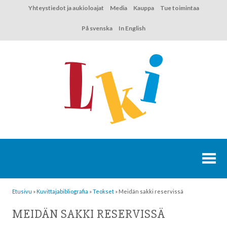
Hyppää
Yhteystiedot ja aukioloajat
Media
Kauppa
Tue toimintaa
sisältöön
På svenska
In English
Etusivu
»
Kuvittaja­bibliografia
»
Teokset
»
Meidän sakki reservissä
MEIDÄN SAKKI RESERVISSÄ