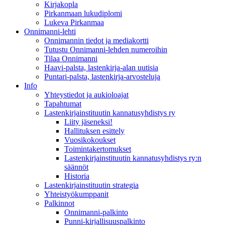
Kirjakopla
Pirkanmaan lukudiplomi
Lukeva Pirkanmaa
Onnimanni-lehti
Onnimannin tiedot ja mediakortti
Tutustu Onnimanni-lehden numeroihin
Tilaa Onnimanni
Haavi-palsta, lastenkirja-alan uutisia
Puntari-palsta, lastenkirja-arvosteluja
Info
Yhteystiedot ja aukioloajat
Tapahtumat
Lastenkirjainstituutin kannatusyhdistys ry
Liity jäseneksi!
Hallituksen esittely
Vuosikokoukset
Toimintakertomukset
Lastenkirjainstituutin kannatusyhdistys ry:n
säännöt
Historia
Lastenkirjainstituutin strategia
Yhteistyökumppanit
Palkinnot
Onnimanni-palkinto
Punni-kirjallisuuspalkinto