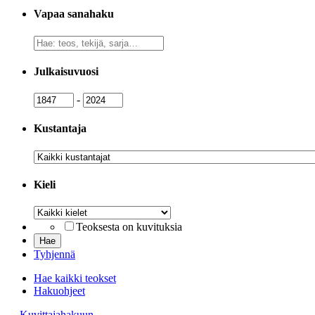
Vapaa sanahaku
Vapaa
sanahaku
Julkaisuvuosi
Julkaisuvuosi
Julkaisuvuosi
-
Kustantaja
Kustantaja
Kieli
Kieli
Teoksesta on kuvituksia
Tyhjennä
Hae kaikki teokset
Hakuohjeet
→ Kuvittajahakuun