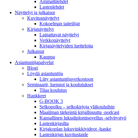
Ammattilehdet
Lastenlehdet
Näyttelyt ja julkaisut
Kuvitusnäyttelyt
Kokoelman taiteilijat
Kirjanäyttelyt
Lainattavat näyttelyt
Verkkonäyttelyt
Kirjanäyttelyiden luetteloita
Julkaisut
Kauppa
Asiantuntija­palvelut
Blogi
Löydä asiantuntija
Liity asiantuntijaverkostoon
Seminaarit, luennot ja koulutukset
Tilaa koulutus
Hankkeet
G-BOOK 3
Selkopolku – selkokirjoja yläkouluihin
Maailman tärkeintä kirjallisuutta -podcast
Kansallinen lukudiplomisovellus -selvitystyö
Lastenkirjasilta
Kirjakoplan lukuvinkkivideot -hanke
Lastenkirjan kuvitustaide