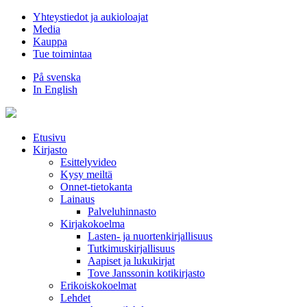
Hyppää
Yhteystiedot ja aukioloajat
sisältöön
Media
Kauppa
Tue toimintaa
På svenska
In English
Etusivu
Kirjasto
Esittelyvideo
Kysy meiltä
Onnet-tietokanta
Lainaus
Palveluhinnasto
Kirjakokoelma
Lasten- ja nuortenkirjallisuus
Tutkimuskirjallisuus
Aapiset ja lukukirjat
Tove Janssonin kotikirjasto
Erikoiskokoelmat
Lehdet