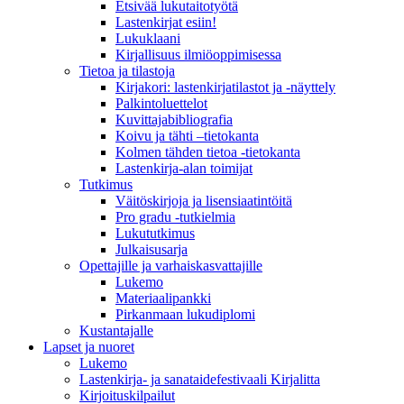
Etsivää lukutaitotyötä
Lastenkirjat esiin!
Lukuklaani
Kirjallisuus ilmiöoppimisessa
Tietoa ja tilastoja
Kirjakori: lastenkirjatilastot ja -näyttely
Palkintoluettelot
Kuvittaja­bibliografia
Koivu ja tähti –tietokanta
Kolmen tähden tietoa -tietokanta
Lastenkirja-alan toimijat
Tutkimus
Väitöskirjoja ja lisensiaatintöitä
Pro gradu -tutkielmia
Lukututkimus
Julkaisusarja
Opettajille ja varhaiskasvattajille
Lukemo
Materiaalipankki
Pirkanmaan lukudiplomi
Kustantajalle
Lapset ja nuoret
Lukemo
Lastenkirja- ja sanataidefestivaali Kirjalitta
Kirjoituskilpailut