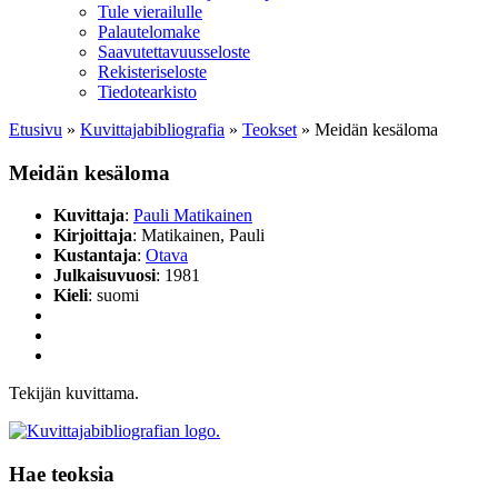
Tule vierailulle
Palautelomake
Saavutettavuusseloste
Rekisteriseloste
Tiedotearkisto
Etusivu
»
Kuvittaja­bibliografia
»
Teokset
»
Meidän kesäloma
Meidän kesäloma
Kuvittaja
:
Pauli Matikainen
Kirjoittaja
: Matikainen, Pauli
Kustantaja
:
Otava
Julkaisuvuosi
: 1981
Kieli
: suomi
Tekijän kuvittama.
Hae teoksia