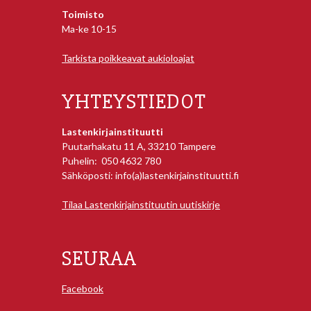
Toimisto
Ma-ke 10-15
Tarkista poikkeavat aukioloajat
YHTEYSTIEDOT
Lastenkirjainstituutti
Puutarhakatu 11 A, 33210 Tampere
Puhelin: 050 4632 780
Sähköposti: info(a)lastenkirjainstituutti.fi
Tilaa Lastenkirjainstituutin uutiskirje
SEURAA
Facebook