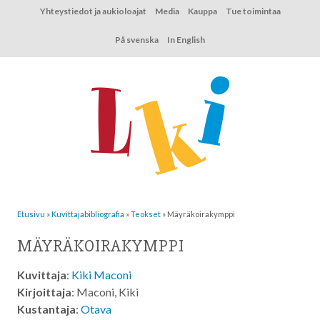
Hyppää
Yhteystiedot ja aukioloajat
Media
Kauppa
Tue toimintaa
sisältöön
På svenska
In English
Etusivu
»
Kuvittaja­bibliografia
»
Teokset
»
Mäyräkoirakymppi
MÄYRÄKOIRAKYMPPI
Kuvittaja
:
Kiki Maconi
Kirjoittaja
: Maconi, Kiki
Kustantaja
:
Otava