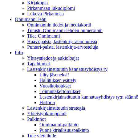
Kirjakopla
Pirkanmaan lukudiplomi
Lukeva Pirkanmaa
Onnimanni-lehti
Onnimannin tiedot ja mediakortti
Tutustu Onnimanni-lehden numeroihin
Tilaa Onnimanni
Haavi-palsta, lastenkirja-alan uutisia
Puntari-palsta, lastenkirja-arvosteluja
Info
Yhteystiedot ja aukioloajat
Tapahtumat
Lastenkirjainstituutin kannatusyhdistys ry
Liity jäseneksi!
Hallituksen esittely
Vuosikokoukset
Toimintakertomukset
Lastenkirjainstituutin kannatusyhdistys ry:n säännö
Historia
Lastenkirjainstituutin strategia
Yhteistyökumppanit
Palkinnot
Onnimanni-palkinto
Punni-kirjallisuuspalkinto
Tule vierailulle