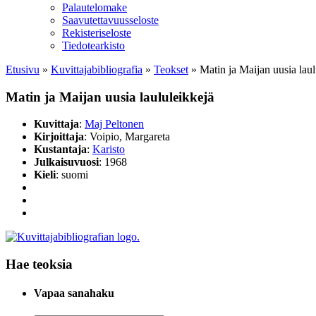
Palautelomake
Saavutettavuusseloste
Rekisteriseloste
Tiedotearkisto
Etusivu
»
Kuvittaja­bibliografia
»
Teokset
»
Matin ja Maijan uusia laul
Matin ja Maijan uusia laululeikkejä
Kuvittaja
:
Maj Peltonen
Kirjoittaja
: Voipio, Margareta
Kustantaja
:
Karisto
Julkaisuvuosi
: 1968
Kieli
: suomi
Hae teoksia
Vapaa sanahaku