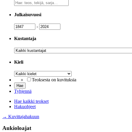
Vapaa
sanahaku
Julkaisuvuosi
Julkaisuvuosi
Julkaisuvuosi
-
Kustantaja
Kustantaja
Kieli
Kieli
Teoksesta on kuvituksia
Tyhjennä
Hae kaikki teokset
Hakuohjeet
→ Kuvittajahakuun
Aukioloajat