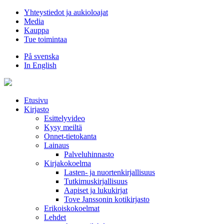
Hyppää
Yhteystiedot ja aukioloajat
sisältöön
Media
Kauppa
Tue toimintaa
På svenska
In English
Etusivu
Kirjasto
Esittelyvideo
Kysy meiltä
Onnet-tietokanta
Lainaus
Palveluhinnasto
Kirjakokoelma
Lasten- ja nuortenkirjallisuus
Tutkimuskirjallisuus
Aapiset ja lukukirjat
Tove Janssonin kotikirjasto
Erikoiskokoelmat
Lehdet