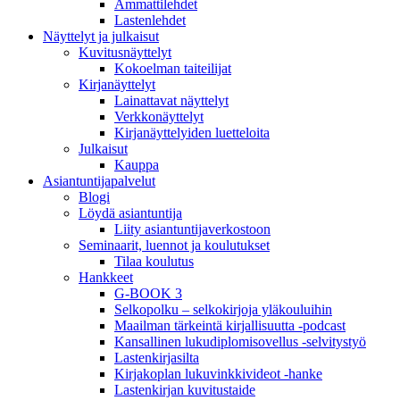
Ammattilehdet
Lastenlehdet
Näyttelyt ja julkaisut
Kuvitusnäyttelyt
Kokoelman taiteilijat
Kirjanäyttelyt
Lainattavat näyttelyt
Verkkonäyttelyt
Kirjanäyttelyiden luetteloita
Julkaisut
Kauppa
Asiantuntija­palvelut
Blogi
Löydä asiantuntija
Liity asiantuntijaverkostoon
Seminaarit, luennot ja koulutukset
Tilaa koulutus
Hankkeet
G-BOOK 3
Selkopolku – selkokirjoja yläkouluihin
Maailman tärkeintä kirjallisuutta -podcast
Kansallinen lukudiplomisovellus -selvitystyö
Lastenkirjasilta
Kirjakoplan lukuvinkkivideot -hanke
Lastenkirjan kuvitustaide