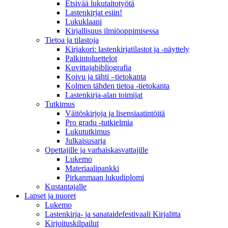
Etsivää lukutaitotyötä
Lastenkirjat esiin!
Lukuklaani
Kirjallisuus ilmiöoppimisessa
Tietoa ja tilastoja
Kirjakori: lastenkirjatilastot ja -näyttely
Palkintoluettelot
Kuvittaja­bibliografia
Koivu ja tähti –tietokanta
Kolmen tähden tietoa -tietokanta
Lastenkirja-alan toimijat
Tutkimus
Väitöskirjoja ja lisensiaatintöitä
Pro gradu -tutkielmia
Lukututkimus
Julkaisusarja
Opettajille ja varhaiskasvattajille
Lukemo
Materiaalipankki
Pirkanmaan lukudiplomi
Kustantajalle
Lapset ja nuoret
Lukemo
Lastenkirja- ja sanataidefestivaali Kirjalitta
Kirjoituskilpailut