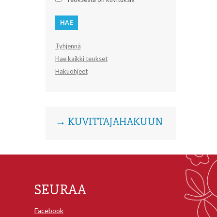
Tyhjennä
Hae kaikki teokset
Hakuohjeet
→ KUVITTAJAHAKUUN
SEURAA
Facebook