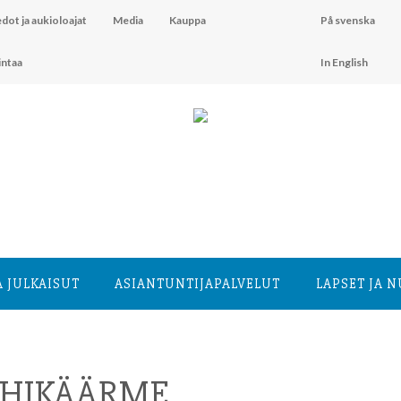
dot ja aukioloajat
Media
Kauppa
På svenska
intaa
In English
A JULKAISUT
ASIANTUNTIJA­PALVELUT
LAPSET JA 
OHIKÄÄRME