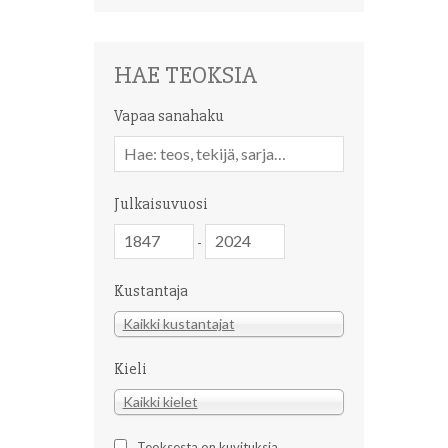
HAE TEOKSIA
Vapaa sanahaku
Vapaa
sanahaku
Julkaisuvuosi
Julkaisuvuosi
Julkaisuvuosi
-
Kustantaja
Kustantaja
Kaikki kustantajat
Kieli
Kieli
Kaikki kielet
Teoksesta on kuvituksia