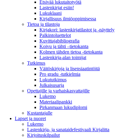
Etsivää lukutaitotyötä
Lastenkirjat esiin!
Lukuklaani
Kirjallisuus ilmiöoppimisessa
Tietoa ja tilastoja
Kirjakori: lastenkirjatilastot ja -näyttely
Palkintoluettelot
Kuvittaja­bibliografia
Koivu ja tähti –tietokanta
Kolmen tähden tietoa -tietokanta
Lastenkirja-alan toimijat
Tutkimus
Väitöskirjoja ja lisensiaatintöitä
Pro gradu -tutkielmia
Lukututkimus
Julkaisusarja
Opettajille ja varhaiskasvattajille
Lukemo
Materiaalipankki
Pirkanmaan lukudiplomi
Kustantajalle
Lapset ja nuoret
Lukemo
Lastenkirja- ja sanataidefestivaali Kirjalitta
Kirjoituskilpailut