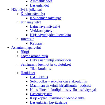
Ammattilehdet
Lastenlehdet
Näyttelyt ja julkaisut
Kuvitusnäyttelyt
Kokoelman taiteilijat
Kirjanäyttelyt
Lainattavat näyttelyt
Verkkonäyttelyt
Kirjanäyttelyiden luetteloita
Julkaisut
Kauppa
Asiantuntija­palvelut
Blogi
Löydä asiantuntija
Liity asiantuntijaverkostoon
Seminaarit, luennot ja koulutukset
Tilaa koulutus
Hankkeet
G-BOOK 3
Selkopolku – selkokirjoja yläkouluihin
Maailman tärkeintä kirjallisuutta -podcast
Kansallinen lukudiplomisovellus -selvitystyö
Lastenkirjasilta
Kirjakoplan lukuvinkkivideot -hanke
Lastenkirjan kuvitustaide