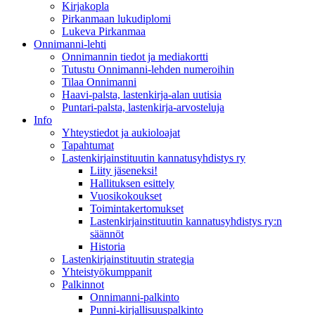
Kirjakopla
Pirkanmaan lukudiplomi
Lukeva Pirkanmaa
Onnimanni-lehti
Onnimannin tiedot ja mediakortti
Tutustu Onnimanni-lehden numeroihin
Tilaa Onnimanni
Haavi-palsta, lastenkirja-alan uutisia
Puntari-palsta, lastenkirja-arvosteluja
Info
Yhteystiedot ja aukioloajat
Tapahtumat
Lastenkirjainstituutin kannatusyhdistys ry
Liity jäseneksi!
Hallituksen esittely
Vuosikokoukset
Toimintakertomukset
Lastenkirjainstituutin kannatusyhdistys ry:n
säännöt
Historia
Lastenkirjainstituutin strategia
Yhteistyökumppanit
Palkinnot
Onnimanni-palkinto
Punni-kirjallisuuspalkinto