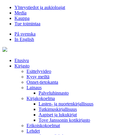
Hyppää
Yhteystiedot ja aukioloajat
sisältöön
Media
Kauppa
Tue toimintaa
På svenska
In English
Etusivu
Kirjasto
Esittelyvideo
Kysy meiltä
Onnet-tietokanta
Lainaus
Palveluhinnasto
Kirjakokoelma
Lasten- ja nuortenkirjallisuus
Tutkimuskirjallisuus
Aapiset ja lukukirjat
Tove Janssonin kotikirjasto
Erikoiskokoelmat
Lehdet