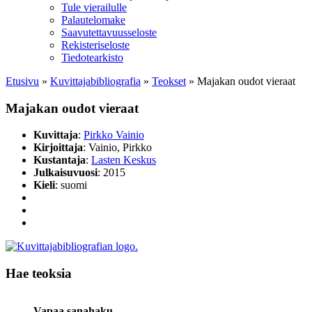
Tule vierailulle
Palautelomake
Saavutettavuusseloste
Rekisteriseloste
Tiedotearkisto
Etusivu
»
Kuvittaja­bibliografia
»
Teokset
»
Majakan oudot vieraat
Majakan oudot vieraat
Kuvittaja
:
Pirkko Vainio
Kirjoittaja
: Vainio, Pirkko
Kustantaja
:
Lasten Keskus
Julkaisuvuosi
: 2015
Kieli
: suomi
Hae teoksia
Vapaa sanahaku