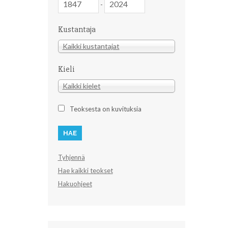
-
Kustantaja
Kustantaja
Kaikki kustantajat
Kieli
Kieli
Kaikki kielet
Teoksesta on kuvituksia
Tyhjennä
Hae kaikki teokset
Hakuohjeet