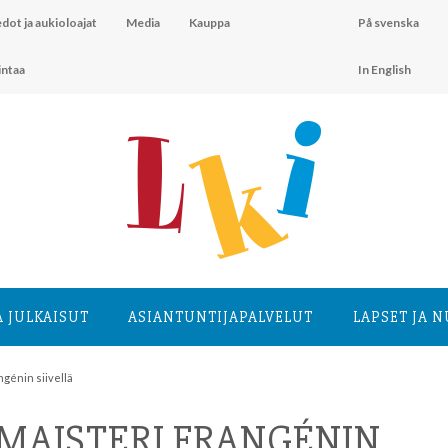
dot ja aukioloajat
Media
Kauppa
På svenska
intaa
In English
A JULKAISUT
ASIANTUNTIJA­PALVELUT
LAPSET JA 
génin siivellä
MAISTERI FRANGÉNIN