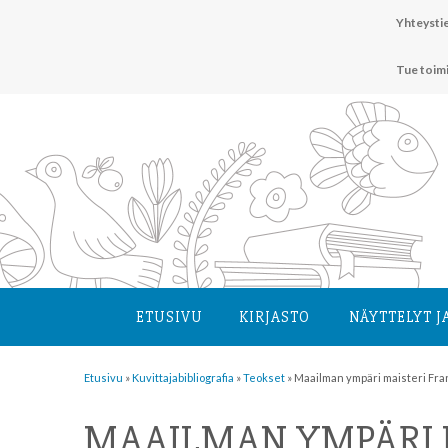
Hyppää
Yhteystie
sisältöön
Tue toim
ETUSIVU
KIRJASTO
NÄYTTELYT J
Etusivu
»
Kuvittaja­bibliografia
»
Teokset
»
Maailman ympäri maisteri Fran
MAAILMAN YMPÄRI 