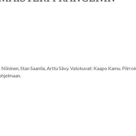
a Niininen, Stan Saanila, Arttu Sävy. Valokuvat: Kaapo Kamu. Piirro
ohjelmaan.