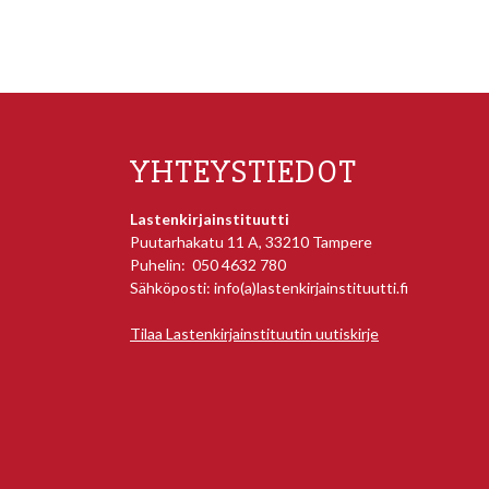
YHTEYSTIEDOT
Lastenkirjainstituutti
Puutarhakatu 11 A, 33210 Tampere
Puhelin: 050 4632 780
Sähköposti: info(a)lastenkirjainstituutti.fi
Tilaa Lastenkirjainstituutin uutiskirje