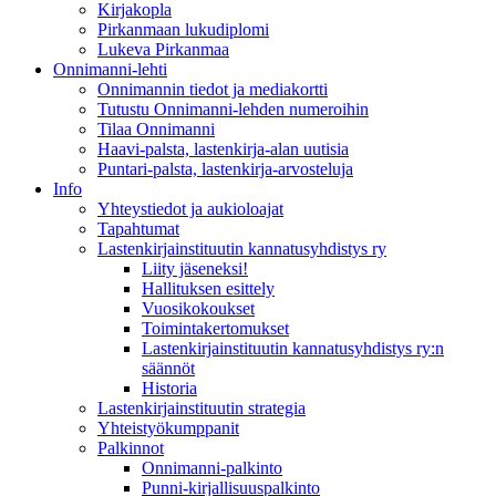
Kirjakopla
Pirkanmaan lukudiplomi
Lukeva Pirkanmaa
Onnimanni-lehti
Onnimannin tiedot ja mediakortti
Tutustu Onnimanni-lehden numeroihin
Tilaa Onnimanni
Haavi-palsta, lastenkirja-alan uutisia
Puntari-palsta, lastenkirja-arvosteluja
Info
Yhteystiedot ja aukioloajat
Tapahtumat
Lastenkirjainstituutin kannatusyhdistys ry
Liity jäseneksi!
Hallituksen esittely
Vuosikokoukset
Toimintakertomukset
Lastenkirjainstituutin kannatusyhdistys ry:n
säännöt
Historia
Lastenkirjainstituutin strategia
Yhteistyökumppanit
Palkinnot
Onnimanni-palkinto
Punni-kirjallisuuspalkinto