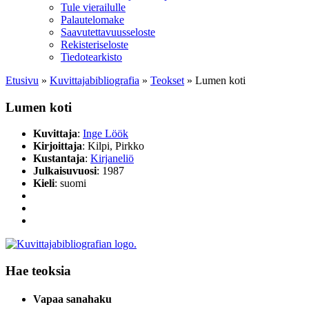
Tule vierailulle
Palautelomake
Saavutettavuusseloste
Rekisteriseloste
Tiedotearkisto
Etusivu
»
Kuvittaja­bibliografia
»
Teokset
»
Lumen koti
Lumen koti
Kuvittaja
:
Inge Löök
Kirjoittaja
: Kilpi, Pirkko
Kustantaja
:
Kirjaneliö
Julkaisuvuosi
: 1987
Kieli
: suomi
Hae teoksia
Vapaa sanahaku