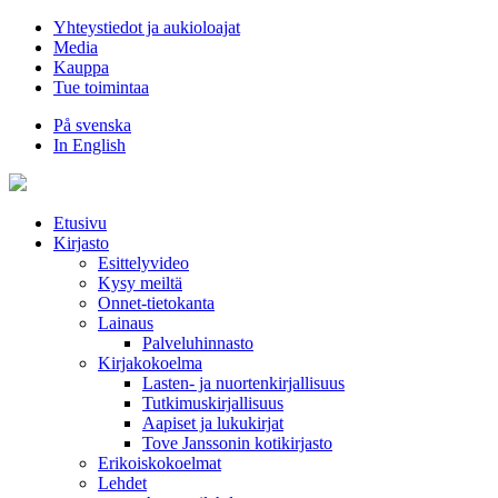
Hyppää
Yhteystiedot ja aukioloajat
sisältöön
Media
Kauppa
Tue toimintaa
På svenska
In English
Etusivu
Kirjasto
Esittelyvideo
Kysy meiltä
Onnet-tietokanta
Lainaus
Palveluhinnasto
Kirjakokoelma
Lasten- ja nuortenkirjallisuus
Tutkimuskirjallisuus
Aapiset ja lukukirjat
Tove Janssonin kotikirjasto
Erikoiskokoelmat
Lehdet