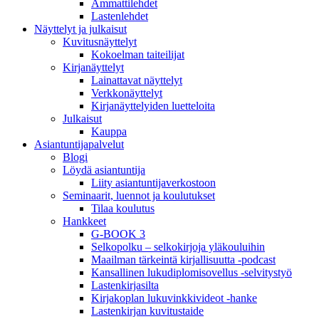
Ammattilehdet
Lastenlehdet
Näyttelyt ja julkaisut
Kuvitusnäyttelyt
Kokoelman taiteilijat
Kirjanäyttelyt
Lainattavat näyttelyt
Verkkonäyttelyt
Kirjanäyttelyiden luetteloita
Julkaisut
Kauppa
Asiantuntija­palvelut
Blogi
Löydä asiantuntija
Liity asiantuntijaverkostoon
Seminaarit, luennot ja koulutukset
Tilaa koulutus
Hankkeet
G-BOOK 3
Selkopolku – selkokirjoja yläkouluihin
Maailman tärkeintä kirjallisuutta -podcast
Kansallinen lukudiplomisovellus -selvitystyö
Lastenkirjasilta
Kirjakoplan lukuvinkkivideot -hanke
Lastenkirjan kuvitustaide