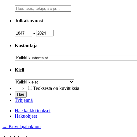
Vapaa
sanahaku
Julkaisuvuosi
Julkaisuvuosi
Julkaisuvuosi
-
Kustantaja
Kustantaja
Kieli
Kieli
Teoksesta on kuvituksia
Tyhjennä
Hae kaikki teokset
Hakuohjeet
→ Kuvittajahakuun