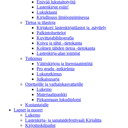
Etsivää lukutaitotyötä
Lastenkirjat esiin!
Lukuklaani
Kirjallisuus ilmiöoppimisessa
Tietoa ja tilastoja
Kirjakori: lastenkirjatilastot ja -näyttely
Palkintoluettelot
Kuvittaja­bibliografia
Koivu ja tähti –tietokanta
Kolmen tähden tietoa -tietokanta
Lastenkirja-alan toimijat
Tutkimus
Väitöskirjoja ja lisensiaatintöitä
Pro gradu -tutkielmia
Lukututkimus
Julkaisusarja
Opettajille ja varhaiskasvattajille
Lukemo
Materiaalipankki
Pirkanmaan lukudiplomi
Kustantajalle
Lapset ja nuoret
Lukemo
Lastenkirja- ja sanataidefestivaali Kirjalitta
Kirjoituskilpailut