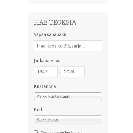
HAE TEOKSIA
Vapaa sanahaku
Vapaa
sanahaku
Julkaisuvuosi
Julkaisuvuosi
Julkaisuvuosi
-
Kustantaja
Kustantaja
Kaikki kustantajat
Kieli
Kieli
Kaikki kielet
Teoksesta on kuvituksia