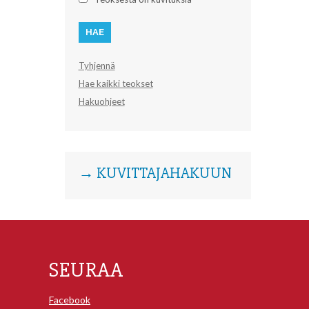
Tyhjennä
Hae kaikki teokset
Hakuohjeet
→ KUVITTAJAHAKUUN
SEURAA
Facebook