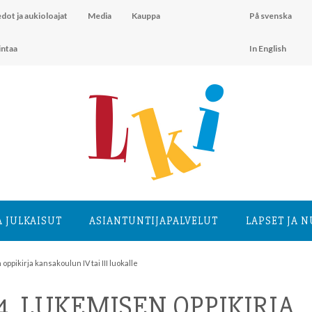
dot ja aukioloajat
Media
Kauppa
På svenska
intaa
In English
A JULKAISUT
ASIANTUNTIJA­PALVELUT
LAPSET JA 
ppikirja kansakoulun IV tai III luokalle
. LUKEMISEN OPPIKIRJA