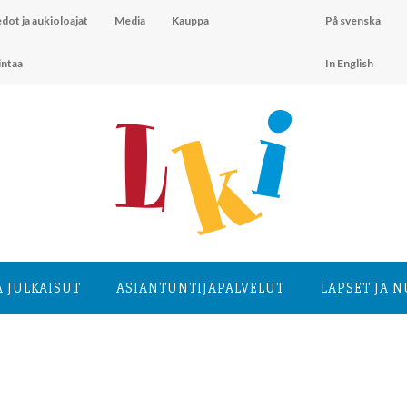
dot ja aukioloajat
Media
Kauppa
På svenska
intaa
In English
A JULKAISUT
ASIANTUNTIJA­PALVELUT
LAPSET JA 