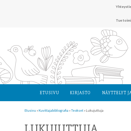
Hyppää
Yhteystie
sisältöön
Tue toim
ETUSIVU
KIRJASTO
NÄYTTELYT J
Etusivu
»
Kuvittaja­bibliografia
»
Teokset
»
Lukujuttuja
LUKUJUTTUJA