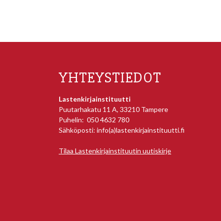
YHTEYSTIEDOT
Lastenkirjainstituutti
Puutarhakatu 11 A, 33210 Tampere
Puhelin: 050 4632 780
Sähköposti: info(a)lastenkirjainstituutti.fi
Tilaa Lastenkirjainstituutin uutiskirje