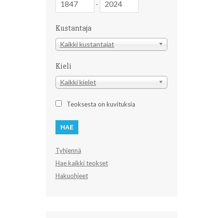
-
Kustantaja
Kustantaja
Kaikki kustantajat
Kieli
Kieli
Kaikki kielet
Teoksesta on kuvituksia
Tyhjennä
Hae kaikki teokset
Hakuohjeet