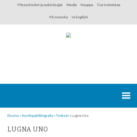
Hyppää
Yhteystiedot ja aukioloajat
Media
Kauppa
Tue toimintaa
sisältöön
På svenska
In English
Etusivu
»
Kuvittaja­bibliografia
»
Teokset
»
Lugna Uno
LUGNA UNO