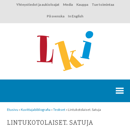
Hyppää
Yhteystiedot ja aukioloajat
Media
Kauppa
Tue toimintaa
sisältöön
På svenska
In English
Etusivu
»
Kuvittaja­bibliografia
»
Teokset
»
Lintukotolaiset. Satuja
LINTUKOTOLAISET. SATUJA