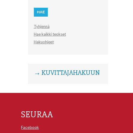
Tyhjennä
Hae kaikki teokset
Hakuohjeet
→ KUVITTAJAHAKUUN
SEURAA
Facebook