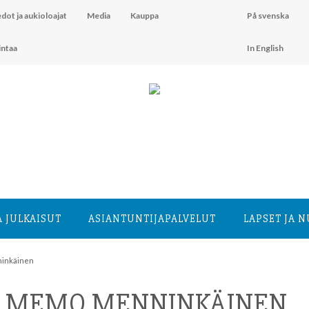
dot ja aukioloajat
Media
Kauppa
På svenska
intaa
In English
A JULKAISUT
ASIANTUNTIJA­PALVELUT
LAPSET JA 
ninkäinen
JA MEMO MENNINKÄINEN