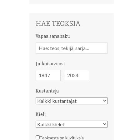
HAE TEOKSIA
Vapaa sanahaku
Vapaa
sanahaku
Julkaisuvuosi
Julkaisuvuosi
Julkaisuvuosi
-
Kustantaja
Kustantaja
Kieli
Kieli
Teoksesta on kuvituksia