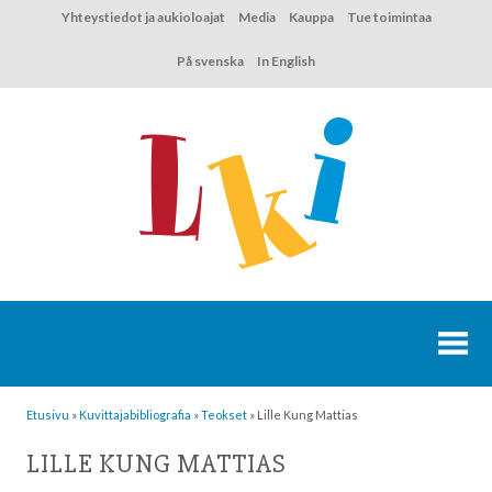
Hyppää
Yhteystiedot ja aukioloajat
Media
Kauppa
Tue toimintaa
sisältöön
På svenska
In English
Etusivu
»
Kuvittaja­bibliografia
»
Teokset
»
Lille Kung Mattias
LILLE KUNG MATTIAS