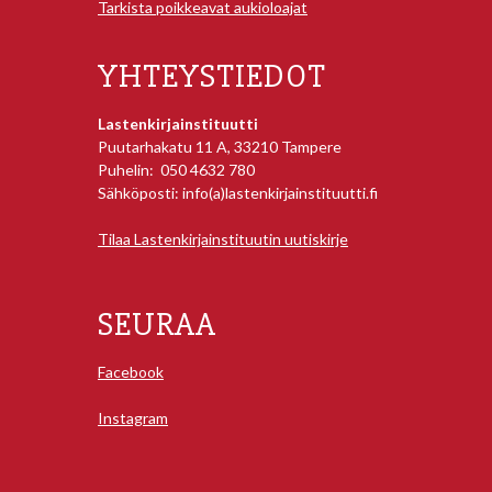
Tarkista poikkeavat aukioloajat
YHTEYSTIEDOT
Lastenkirjainstituutti
Puutarhakatu 11 A, 33210 Tampere
Puhelin: 050 4632 780
Sähköposti: info(a)lastenkirjainstituutti.fi
Tilaa Lastenkirjainstituutin uutiskirje
SEURAA
Facebook
Instagram