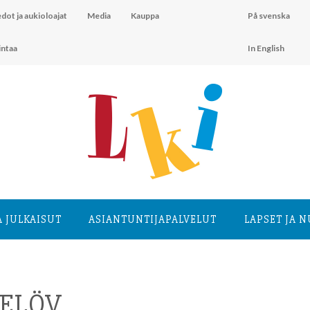
dot ja aukioloajat
Media
Kauppa
På svenska
intaa
In English
A JULKAISUT
ASIANTUNTIJA­PALVELUT
LAPSET JA 
KELÖV