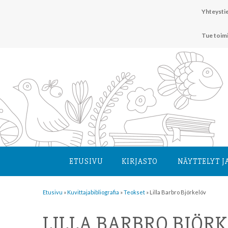
Hyppää
Yhteystie
sisältöön
Tue toim
ETUSIVU
KIRJASTO
NÄYTTELYT J
Etusivu
»
Kuvittaja­bibliografia
»
Teokset
»
Lilla Barbro Björkelöv
LILLA BARBRO BJÖR