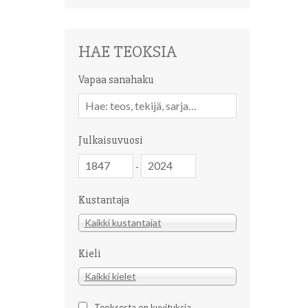
HAE TEOKSIA
Vapaa sanahaku
Vapaa
sanahaku
Julkaisuvuosi
Julkaisuvuosi
Julkaisuvuosi
-
Kustantaja
Kustantaja
Kaikki kustantajat
Kieli
Kieli
Kaikki kielet
Teoksesta on kuvituksia