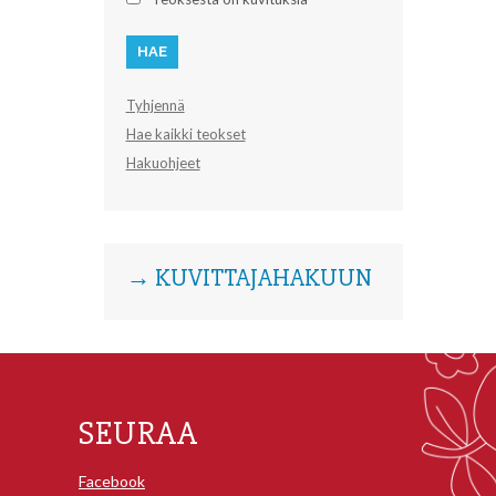
Tyhjennä
Hae kaikki teokset
Hakuohjeet
→ KUVITTAJAHAKUUN
SEURAA
Facebook