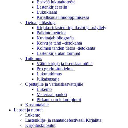
Etsivää lukutaitotyötä
Lastenkirjat esiin!
Lukuklaani
Kirjallisuus ilmiöoppimisessa
Tietoa ja tilastoja
Kirjakori: lastenkirjatilastot ja -näyttely
Palkintoluettelot
Kuvittaja­bibliografia
Koivu ja tähti –tietokanta
Kolmen tähden tietoa -tietokanta
Lastenkirja-alan toimijat
Tutkimus
Väitöskirjoja ja lisensiaatintöitä
Pro gradu -tutkielmia
Lukututkimus
Julkaisusarja
Opettajille ja varhaiskasvattajille
Lukemo
Materiaalipankki
Pirkanmaan lukudiplomi
Kustantajalle
Lapset ja nuoret
Lukemo
Lastenkirja- ja sanataidefestivaali Kirjalitta
Kirjoituskilpailut