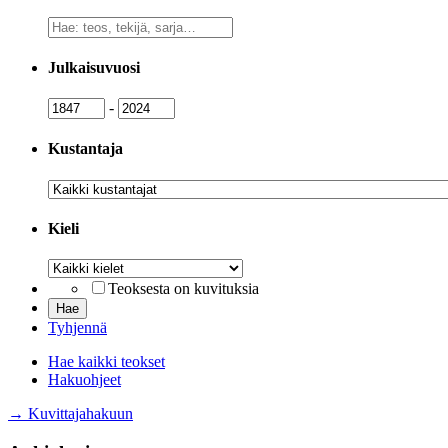
Vapaa
sanahaku
Julkaisuvuosi
Julkaisuvuosi
Julkaisuvuosi
-
Kustantaja
Kustantaja
Kieli
Kieli
Teoksesta on kuvituksia
Tyhjennä
Hae kaikki teokset
Hakuohjeet
→ Kuvittajahakuun