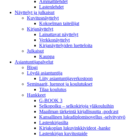
Ammattilehdet
Lastenlehdet
Näyttelyt ja julkaisut
Kuvitusnäyttelyt
Kokoelman taiteilijat
Kirjanäyttelyt
Lainattavat näyttelyt
Verkkonäyttelyt
Kirjanäyttelyiden luetteloita
Julkaisut
Kauppa
Asiantuntija­palvelut
Blogi
Löydä asiantuntija
Liity asiantuntijaverkostoon
Seminaarit, luennot ja koulutukset
Tilaa koulutus
Hankkeet
G-BOOK 3
Selkopolku – selkokirjoja yläkouluihin
Maailman tärkeintä kirjallisuutta -podcast
Kansallinen lukudiplomisovellus -selvitystyö
Lastenkirjasilta
Kirjakoplan lukuvinkkivideot -hanke
Lastenkirjan kuvitustaide