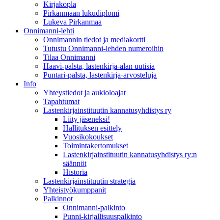
Kirjakopla
Pirkanmaan lukudiplomi
Lukeva Pirkanmaa
Onnimanni-lehti
Onnimannin tiedot ja mediakortti
Tutustu Onnimanni-lehden numeroihin
Tilaa Onnimanni
Haavi-palsta, lastenkirja-alan uutisia
Puntari-palsta, lastenkirja-arvosteluja
Info
Yhteystiedot ja aukioloajat
Tapahtumat
Lastenkirjainstituutin kannatusyhdistys ry
Liity jäseneksi!
Hallituksen esittely
Vuosikokoukset
Toimintakertomukset
Lastenkirjainstituutin kannatusyhdistys ry:n
säännöt
Historia
Lastenkirjainstituutin strategia
Yhteistyökumppanit
Palkinnot
Onnimanni-palkinto
Punni-kirjallisuuspalkinto