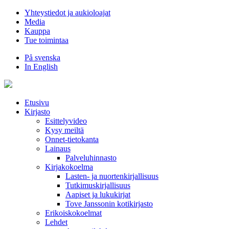
Hyppää
Yhteystiedot ja aukioloajat
sisältöön
Media
Kauppa
Tue toimintaa
På svenska
In English
Etusivu
Kirjasto
Esittelyvideo
Kysy meiltä
Onnet-tietokanta
Lainaus
Palveluhinnasto
Kirjakokoelma
Lasten- ja nuortenkirjallisuus
Tutkimuskirjallisuus
Aapiset ja lukukirjat
Tove Janssonin kotikirjasto
Erikoiskokoelmat
Lehdet