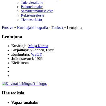
Tule vierailulle
Palautelomake
Saavutettavuusseloste
Rekisteriseloste
Tiedotearkisto
Etusivu
»
Kuvittaja­bibliografia
»
Teokset
»
Lentojuna
Lentojuna
Kuvittaja
:
Maija Karma
Kirjoittaja
: Vuorinen, Esteri
Kustantaja
:
WSOY
Julkaisuvuosi
: 1966
Kieli
: suomi
Hae teoksia
Vapaa sanahaku