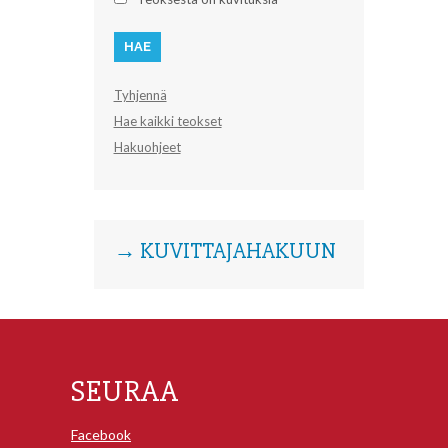
Tyhjennä
Hae kaikki teokset
Hakuohjeet
→ KUVITTAJAHAKUUN
SEURAA
Facebook