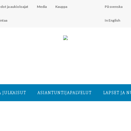
dot ja aukioloajat
Media
Kauppa
På svenska
intaa
In English
A JULKAISUT
ASIANTUNTIJA­PALVELUT
LAPSET JA 