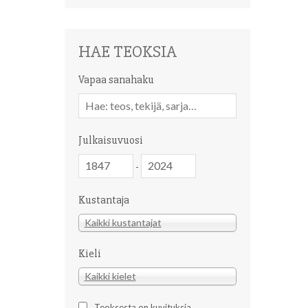
HAE TEOKSIA
Vapaa sanahaku
Vapaa
sanahaku
Julkaisuvuosi
Julkaisuvuosi
Julkaisuvuosi
-
Kustantaja
Kustantaja
Kaikki kustantajat
Kieli
Kieli
Kaikki kielet
Teoksesta on kuvituksia