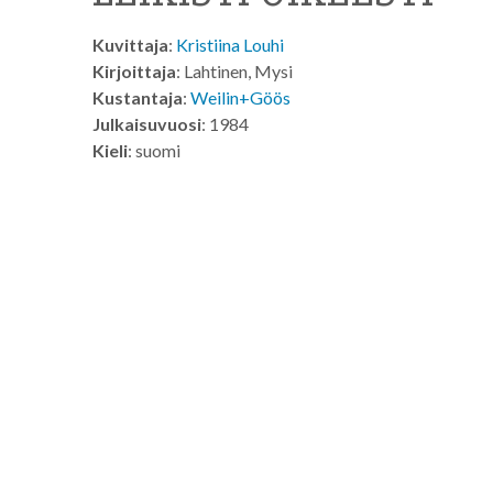
Kuvittaja
:
Kristiina Louhi
Kirjoittaja
: Lahtinen, Mysi
Kustantaja
:
Weilin+Göös
Julkaisuvuosi
: 1984
Kieli
: suomi