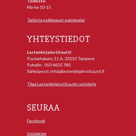
Toimisto
Ma-ke 10-15
Tarkista poikkeavat aukioloajat
YHTEYSTIEDOT
Lastenkirjainstituutti
Puutarhakatu 11 A, 33210 Tampere
Puhelin: 050 4632 780
Sähköposti: info(a)lastenkirjainstituutti.fi
Tilaa Lastenkirjainstituutin uutiskirje
SEURAA
Facebook
Instagram