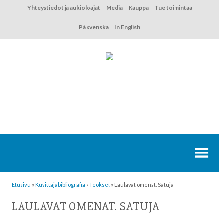
Hyppää
Yhteystiedot ja aukioloajat
Media
Kauppa
Tue toimintaa
sisältöön
På svenska
In English
Etusivu
»
Kuvittaja­bibliografia
»
Teokset
»
Laulavat omenat. Satuja
LAULAVAT OMENAT. SATUJA