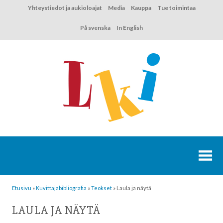
Hyppää
Yhteystiedot ja aukioloajat
Media
Kauppa
Tue toimintaa
sisältöön
På svenska
In English
Etusivu
»
Kuvittaja­bibliografia
»
Teokset
»
Laula ja näytä
LAULA JA NÄYTÄ