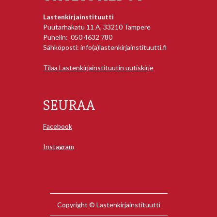
Lastenkirjainstituutti
Puutarhakatu 11 A, 33210 Tampere
Puhelin: 050 4632 780
Sähköposti: info(a)lastenkirjainstituutti.fi
Tilaa Lastenkirjainstituutin uutiskirje
SEURAA
Facebook
Instagram
Copyright © Lastenkirjainstituutti