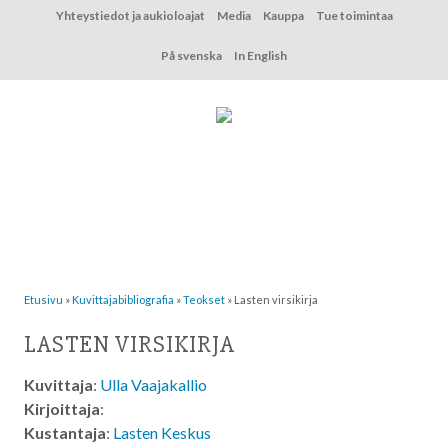
Hyppää
Yhteystiedot ja aukioloajat
Media
Kauppa
Tue toimintaa
sisältöön
På svenska
In English
Etusivu
»
Kuvittaja­bibliografia
»
Teokset
»
Lasten virsikirja
LASTEN VIRSIKIRJA
Kuvittaja
:
Ulla Vaajakallio
Kirjoittaja
:
Kustantaja
:
Lasten Keskus