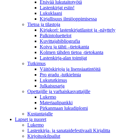
Etsivää lukutaitotyötä
Lastenkirjat esiin!
Lukuklaani
Kirjallisuus ilmiöoppimisessa
Tietoa ja tilastoja
Kirjakori: lastenkirjatilastot ja -näyttely
Palkintoluettelot
Kuvittaja­bibliografia
Koivu ja tähti –tietokanta
Kolmen tähden tietoa -tietokanta
Lastenkirja-alan toimijat
Tutkimus
Väitöskirjoja ja lisensiaatintöitä
Pro gradu -tutkielmia
Lukututkimus
Julkaisusarja
Opettajille ja varhaiskasvattajille
Lukemo
Materiaalipankki
Pirkanmaan lukudiplomi
Kustantajalle
Lapset ja nuoret
Lukemo
Lastenkirja- ja sanataidefestivaali Kirjalitta
Kirjoituskilpailut