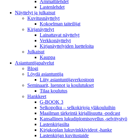
Ammattilehdet
Lastenlehdet
Näyttelyt ja julkaisut
Kuvitusnäyttelyt
Kokoelman taiteilijat
Kirjanäyttelyt
Lainattavat näyttelyt
Verkkonäyttelyt
Kirjanäyttelyiden luetteloita
Julkaisut
Kauppa
Asiantuntija­palvelut
Blogi
Löydä asiantuntija
Liity asiantuntijaverkostoon
Seminaarit, luennot ja koulutukset
Tilaa koulutus
Hankkeet
G-BOOK 3
Selkopolku – selkokirjoja yläkouluihin
Maailman tärkeintä kirjallisuutta -podcast
Kansallinen lukudiplomisovellus -selvitystyö
Lastenkirjasilta
Kirjakoplan lukuvinkkivideot -hanke
Lastenkirjan kuvitustaide