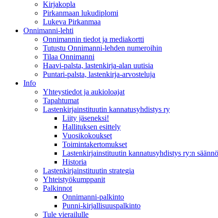
Kirjakopla
Pirkanmaan lukudiplomi
Lukeva Pirkanmaa
Onnimanni-lehti
Onnimannin tiedot ja mediakortti
Tutustu Onnimanni-lehden numeroihin
Tilaa Onnimanni
Haavi-palsta, lastenkirja-alan uutisia
Puntari-palsta, lastenkirja-arvosteluja
Info
Yhteystiedot ja aukioloajat
Tapahtumat
Lastenkirjainstituutin kannatusyhdistys ry
Liity jäseneksi!
Hallituksen esittely
Vuosikokoukset
Toimintakertomukset
Lastenkirjainstituutin kannatusyhdistys ry:n säännö
Historia
Lastenkirjainstituutin strategia
Yhteistyökumppanit
Palkinnot
Onnimanni-palkinto
Punni-kirjallisuuspalkinto
Tule vierailulle