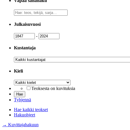
Vapaa sanahaku
Vapaa
sanahaku
Julkaisuvuosi
Julkaisuvuosi
Julkaisuvuosi
-
Kustantaja
Kustantaja
Kieli
Kieli
Teoksesta on kuvituksia
Tyhjennä
Hae kaikki teokset
Hakuohjeet
→ Kuvittajahakuun