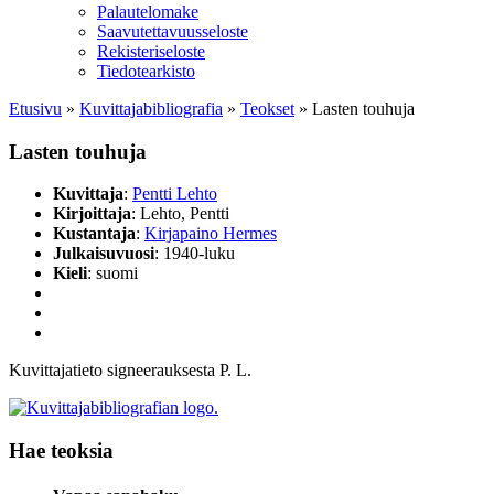
Palautelomake
Saavutettavuusseloste
Rekisteriseloste
Tiedotearkisto
Etusivu
»
Kuvittaja­bibliografia
»
Teokset
»
Lasten touhuja
Lasten touhuja
Kuvittaja
:
Pentti Lehto
Kirjoittaja
: Lehto, Pentti
Kustantaja
:
Kirjapaino Hermes
Julkaisuvuosi
: 1940-luku
Kieli
: suomi
Kuvittajatieto signeerauksesta P. L.
Hae teoksia