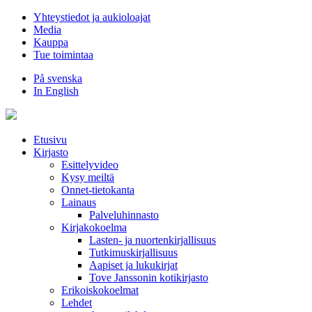
Hyppää
Yhteystiedot ja aukioloajat
sisältöön
Media
Kauppa
Tue toimintaa
På svenska
In English
Etusivu
Kirjasto
Esittelyvideo
Kysy meiltä
Onnet-tietokanta
Lainaus
Palveluhinnasto
Kirjakokoelma
Lasten- ja nuortenkirjallisuus
Tutkimuskirjallisuus
Aapiset ja lukukirjat
Tove Janssonin kotikirjasto
Erikoiskokoelmat
Lehdet