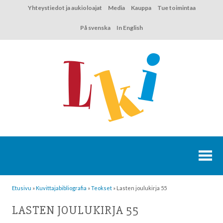
Hyppää
Yhteystiedot ja aukioloajat
Media
Kauppa
Tue toimintaa
sisältöön
På svenska
In English
Etusivu
»
Kuvittaja­bibliografia
»
Teokset
»
Lasten joulukirja 55
LASTEN JOULUKIRJA 55