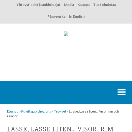
Hyppää
Yhteystiedot ja aukioloajat
Media
Kauppa
Tue toimintaa
sisältöön
På svenska
In English
Etusivu
»
Kuvittaja­bibliografia
»
Teokset
»
Lasse, Lasse liten… Visor, rim och
ramsor
LASSE, LASSE LITEN… VISOR, RIM