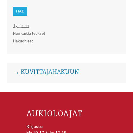
Tyhjennä
Hae kaikki teokset
Hakuohjeet
→ KUVITTAJAHAKUUN
AUKIOLOAJAT
Kirjasto
Ma 10-17, ti-ke 10-15