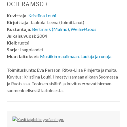
OCH RAMSOR
Kuvittaja
:
Kristiina Louhi
Kirjoittaja
: Jaakola, Leena (toimittanut)
Kustantaja
:
Bertmark (Malmö)
,
Weilin+Göös
Julkaisuvuosi
: 2004
Kieli
: ruotsi
Sarja
: I sagolandet
Muut laitokset
:
Musiikin maailmaan. Lauluja ja runoja
Toimituskunta: Eva Persson, Ritva-Liisa Pilhjerta ja muita.
Kuvitus: Kristiina Louhi. Ilmestyi samaan aikaan Suomessa
ja Ruotsissa. Teoksen sisältö ja kuvitus eroavat hieman
suomenkielisestä laitoksesta.