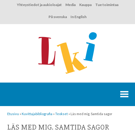
Hyppää
Yhteystiedot ja aukioloajat
Media
Kauppa
Tue toimintaa
sisältöön
På svenska
In English
Etusivu
»
Kuvittaja­bibliografia
»
Teokset
»
Läs med mig. Samtida sagor
LÄS MED MIG. SAMTIDA SAGOR