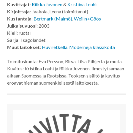
Kuvittajat
:
Riikka Juvonen
&
Kristiina Louhi
Kirjoittaja
: Jaakola, Leena (toimittanut)
Kustantaja
:
Bertmark (Malmö)
,
Weilin+Göös
Julkaisuvuosi
: 2003
Kieli
: ruotsi
Sarja
: I sagolandet
Muut laitokset
:
Huviretkellä. Moderneja klassikoita
Toimituskunta: Eva Persson, Ritva-Liisa Pilhjerta ja muita.
Kuvitus: Kristiina Louhi ja Riikka Juvonen. Ilmestyi samaan
aikaan Suomessa ja Ruotsissa. Teoksen sisältö ja kuvitus
eroavat hieman suomenkielisestä laitoksesta.