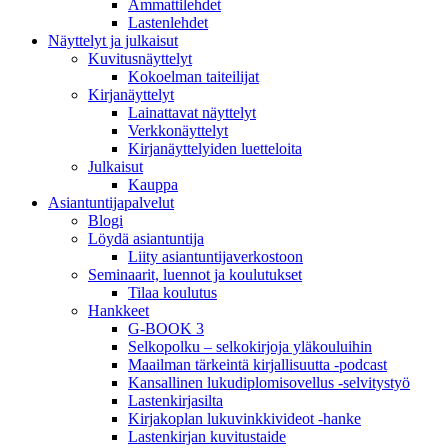
Ammattilehdet
Lastenlehdet
Näyttelyt ja julkaisut
Kuvitusnäyttelyt
Kokoelman taiteilijat
Kirjanäyttelyt
Lainattavat näyttelyt
Verkkonäyttelyt
Kirjanäyttelyiden luetteloita
Julkaisut
Kauppa
Asiantuntija­palvelut
Blogi
Löydä asiantuntija
Liity asiantuntijaverkostoon
Seminaarit, luennot ja koulutukset
Tilaa koulutus
Hankkeet
G-BOOK 3
Selkopolku – selkokirjoja yläkouluihin
Maailman tärkeintä kirjallisuutta -podcast
Kansallinen lukudiplomisovellus -selvitystyö
Lastenkirjasilta
Kirjakoplan lukuvinkkivideot -hanke
Lastenkirjan kuvitustaide