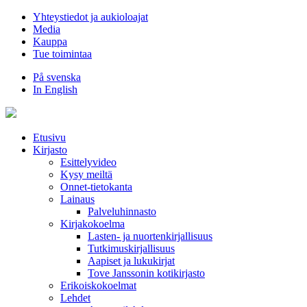
Hyppää
Yhteystiedot ja aukioloajat
sisältöön
Media
Kauppa
Tue toimintaa
På svenska
In English
Etusivu
Kirjasto
Esittelyvideo
Kysy meiltä
Onnet-tietokanta
Lainaus
Palveluhinnasto
Kirjakokoelma
Lasten- ja nuortenkirjallisuus
Tutkimuskirjallisuus
Aapiset ja lukukirjat
Tove Janssonin kotikirjasto
Erikoiskokoelmat
Lehdet