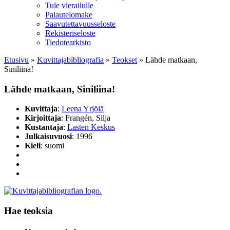
Tule vierailulle
Palautelomake
Saavutettavuusseloste
Rekisteriseloste
Tiedotearkisto
Etusivu
»
Kuvittaja­bibliografia
»
Teokset
»
Lähde matkaan,
Siniliina!
Lähde matkaan, Siniliina!
Kuvittaja
:
Leena Yrjölä
Kirjoittaja
: Frangén, Silja
Kustantaja
:
Lasten Keskus
Julkaisuvuosi
: 1996
Kieli
: suomi
Hae teoksia