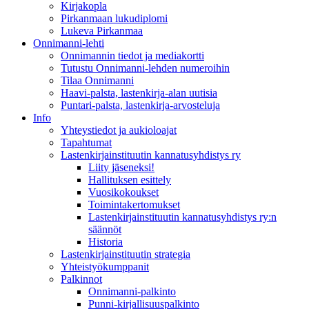
Kirjakopla
Pirkanmaan lukudiplomi
Lukeva Pirkanmaa
Onnimanni-lehti
Onnimannin tiedot ja mediakortti
Tutustu Onnimanni-lehden numeroihin
Tilaa Onnimanni
Haavi-palsta, lastenkirja-alan uutisia
Puntari-palsta, lastenkirja-arvosteluja
Info
Yhteystiedot ja aukioloajat
Tapahtumat
Lastenkirjainstituutin kannatusyhdistys ry
Liity jäseneksi!
Hallituksen esittely
Vuosikokoukset
Toimintakertomukset
Lastenkirjainstituutin kannatusyhdistys ry:n
säännöt
Historia
Lastenkirjainstituutin strategia
Yhteistyökumppanit
Palkinnot
Onnimanni-palkinto
Punni-kirjallisuuspalkinto