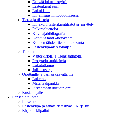
Etsivää lukutaitotyötä
Lastenkirjat esiin!
Lukuklaani
Kirjallisuus ilmiöoppimisessa
Tietoa ja tilastoja
Kirjakori: lastenkirjatilastot ja -näyttely
Palkintoluettelot
Kuvittaja­bibliografia
Koivu ja tähti –tietokanta
Kolmen tähden tietoa -tietokanta
Lastenkirja-alan toimijat
Tutkimus
Väitöskirjoja ja lisensiaatintöitä
Pro gradu -tutkielmia
Lukututkimus
Julkaisusarja
Opettajille ja varhaiskasvattajille
Lukemo
Materiaalipankki
Pirkanmaan lukudiplomi
Kustantajalle
Lapset ja nuoret
Lukemo
Lastenkirja- ja sanataidefestivaali Kirjalitta
Kirjoituskilpailut