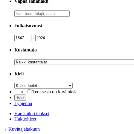
Vapaa sanahaku
Vapaa
sanahaku
Julkaisuvuosi
Julkaisuvuosi
Julkaisuvuosi
-
Kustantaja
Kustantaja
Kieli
Kieli
Teoksesta on kuvituksia
Tyhjennä
Hae kaikki teokset
Hakuohjeet
→ Kuvittajahakuun