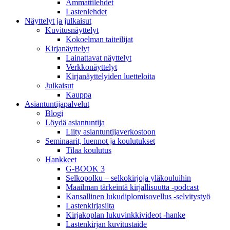
Ammattilehdet
Lastenlehdet
Näyttelyt ja julkaisut
Kuvitusnäyttelyt
Kokoelman taiteilijat
Kirjanäyttelyt
Lainattavat näyttelyt
Verkkonäyttelyt
Kirjanäyttelyiden luetteloita
Julkaisut
Kauppa
Asiantuntija­palvelut
Blogi
Löydä asiantuntija
Liity asiantuntijaverkostoon
Seminaarit, luennot ja koulutukset
Tilaa koulutus
Hankkeet
G-BOOK 3
Selkopolku – selkokirjoja yläkouluihin
Maailman tärkeintä kirjallisuutta -podcast
Kansallinen lukudiplomisovellus -selvitystyö
Lastenkirjasilta
Kirjakoplan lukuvinkkivideot -hanke
Lastenkirjan kuvitustaide