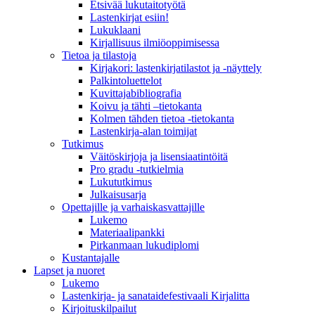
Etsivää lukutaitotyötä
Lastenkirjat esiin!
Lukuklaani
Kirjallisuus ilmiöoppimisessa
Tietoa ja tilastoja
Kirjakori: lastenkirjatilastot ja -näyttely
Palkintoluettelot
Kuvittaja­bibliografia
Koivu ja tähti –tietokanta
Kolmen tähden tietoa -tietokanta
Lastenkirja-alan toimijat
Tutkimus
Väitöskirjoja ja lisensiaatintöitä
Pro gradu -tutkielmia
Lukututkimus
Julkaisusarja
Opettajille ja varhaiskasvattajille
Lukemo
Materiaalipankki
Pirkanmaan lukudiplomi
Kustantajalle
Lapset ja nuoret
Lukemo
Lastenkirja- ja sanataidefestivaali Kirjalitta
Kirjoituskilpailut