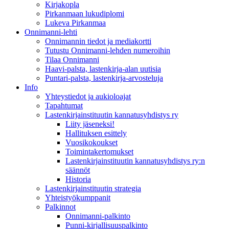
Kirjakopla
Pirkanmaan lukudiplomi
Lukeva Pirkanmaa
Onnimanni-lehti
Onnimannin tiedot ja mediakortti
Tutustu Onnimanni-lehden numeroihin
Tilaa Onnimanni
Haavi-palsta, lastenkirja-alan uutisia
Puntari-palsta, lastenkirja-arvosteluja
Info
Yhteystiedot ja aukioloajat
Tapahtumat
Lastenkirjainstituutin kannatusyhdistys ry
Liity jäseneksi!
Hallituksen esittely
Vuosikokoukset
Toimintakertomukset
Lastenkirjainstituutin kannatusyhdistys ry:n
säännöt
Historia
Lastenkirjainstituutin strategia
Yhteistyökumppanit
Palkinnot
Onnimanni-palkinto
Punni-kirjallisuuspalkinto