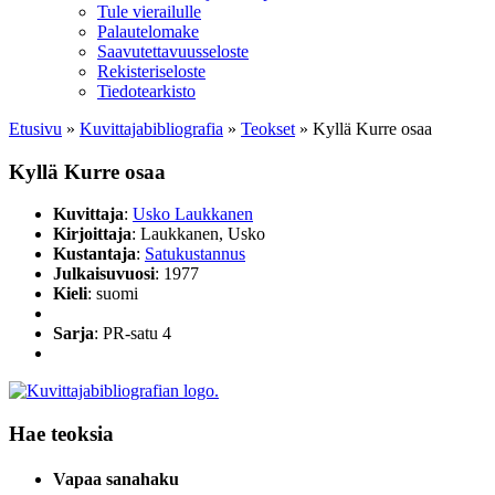
Tule vierailulle
Palautelomake
Saavutettavuusseloste
Rekisteriseloste
Tiedotearkisto
Etusivu
»
Kuvittaja­bibliografia
»
Teokset
»
Kyllä Kurre osaa
Kyllä Kurre osaa
Kuvittaja
:
Usko Laukkanen
Kirjoittaja
: Laukkanen, Usko
Kustantaja
:
Satukustannus
Julkaisuvuosi
: 1977
Kieli
: suomi
Sarja
: PR-satu 4
Hae teoksia
Vapaa sanahaku