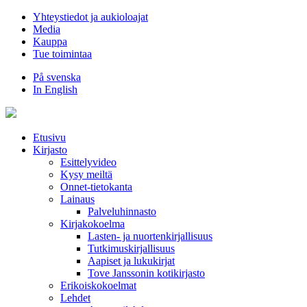
Hyppää
Yhteystiedot ja aukioloajat
sisältöön
Media
Kauppa
Tue toimintaa
På svenska
In English
Etusivu
Kirjasto
Esittelyvideo
Kysy meiltä
Onnet-tietokanta
Lainaus
Palveluhinnasto
Kirjakokoelma
Lasten- ja nuortenkirjallisuus
Tutkimuskirjallisuus
Aapiset ja lukukirjat
Tove Janssonin kotikirjasto
Erikoiskokoelmat
Lehdet