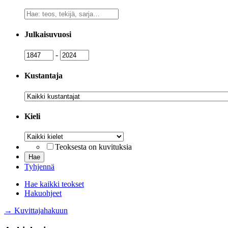
Vapaa
sanahaku
Julkaisuvuosi
Julkaisuvuosi
Julkaisuvuosi
-
Kustantaja
Kustantaja
Kieli
Kieli
Teoksesta on kuvituksia
Tyhjennä
Hae kaikki teokset
Hakuohjeet
→ Kuvittajahakuun