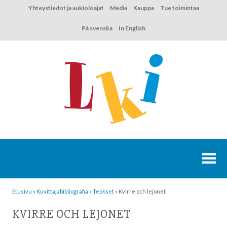
Hyppää
Yhteystiedot ja aukioloajat
Media
Kauppa
Tue toimintaa
sisältöön
På svenska
In English
Etusivu
»
Kuvittaja­bibliografia
»
Teokset
»
Kvirre och lejonet
KVIRRE OCH LEJONET