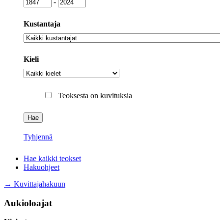
Julkaisuvuosi
Julkaisuvuosi
-
Kustantaja
Kustantaja
Kieli
Kieli
Teoksesta on kuvituksia
Tyhjennä
Hae kaikki teokset
Hakuohjeet
→ Kuvittajahakuun
Aukioloajat