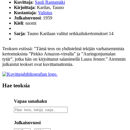
Kuvittaja
:
Sauli Rantamäki
Kirjoittaja
: Karilas, Tauno
Kustantaja
:
Valistus
Julkaisuvuosi
: 1959
Kieli
: suomi
Sarja
: Tauno Karilaan valitut seikkailukertomukset 14
Teoksen esiössä: ”Tämä teos on yhdistelmä tekijän varhaisemmista
kertomuksista ”Pirkko Amazon-virralla” ja ”Auringonjumalan
tytär”, jotka hän on kirjoittanut salanimellä Laura Jenner.” Aiemmin
julkaistut teokset ovat kuvittamattomia.
Hae teoksia
Vapaa sanahaku
Vapaa
sanahaku
Julkaisuvuosi