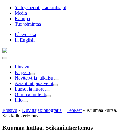
Hyppää
Yhteystiedot ja aukioloajat
sisältöön
Media
Kauppa
Tue toimintaa
På svenska
In English
Etusivu
Kirjasto
Näyttelyt ja julkaisut
Asiantuntija­palvelut
Lapset ja nuoret
Onnimanni-lehti
Info
Etusivu
»
Kuvittaja­bibliografia
»
Teokset
»
Kuumaa kultaa.
Seikkailukertomus
Kuumaa kultaa. Seikkailukertomus