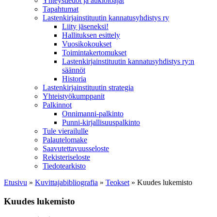
Yhteystiedot ja aukioloajat
Tapahtumat
Lastenkirjainstituutin kannatusyhdistys ry
Liity jäseneksi!
Hallituksen esittely
Vuosikokoukset
Toimintakertomukset
Lastenkirjainstituutin kannatusyhdistys ry:n
säännöt
Historia
Lastenkirjainstituutin strategia
Yhteistyökumppanit
Palkinnot
Onnimanni-palkinto
Punni-kirjallisuuspalkinto
Tule vierailulle
Palautelomake
Saavutettavuusseloste
Rekisteriseloste
Tiedotearkisto
Etusivu
»
Kuvittaja­bibliografia
»
Teokset
»
Kuudes lukemisto
Kuudes lukemisto