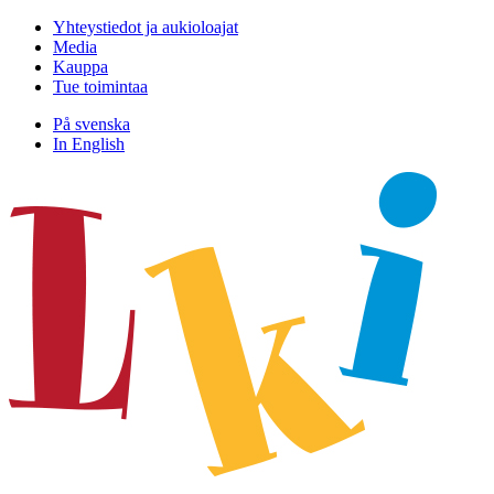
Hyppää
Yhteystiedot ja aukioloajat
sisältöön
Media
Kauppa
Tue toimintaa
På svenska
In English