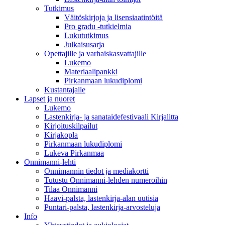
Tutkimus
Väitöskirjoja ja lisensiaatintöitä
Pro gradu -tutkielmia
Lukututkimus
Julkaisusarja
Opettajille ja varhaiskasvattajille
Lukemo
Materiaalipankki
Pirkanmaan lukudiplomi
Kustantajalle
Lapset ja nuoret
Lukemo
Lastenkirja- ja sanataidefestivaali Kirjalitta
Kirjoituskilpailut
Kirjakopla
Pirkanmaan lukudiplomi
Lukeva Pirkanmaa
Onnimanni-lehti
Onnimannin tiedot ja mediakortti
Tutustu Onnimanni-lehden numeroihin
Tilaa Onnimanni
Haavi-palsta, lastenkirja-alan uutisia
Puntari-palsta, lastenkirja-arvosteluja
Info