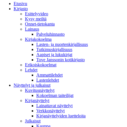
Etusivu
Kirjasto
Esittelyvideo
Kysy meiltä
Onnet-tietokanta
Lainaus
Palveluhinnasto
Kirjakokoelma
Lasten- ja nuortenkirjallisuus
Tutkimuskirjallisuus
Aapiset ja lukukirjat
Tove Janssonin kotikirjasto
Erikoiskokoelmat
Lehdet
Ammattilehdet
Lastenlehdet
Näyttelyt ja julkaisut
Kuvitusnäyttelyt
Kokoelman taiteilijat
Kirjanäyttelyt
Lainattavat näyttelyt
Verkkonäyttelyt
Kirjanäyttelyiden luetteloita
Julkaisut
Kauppa