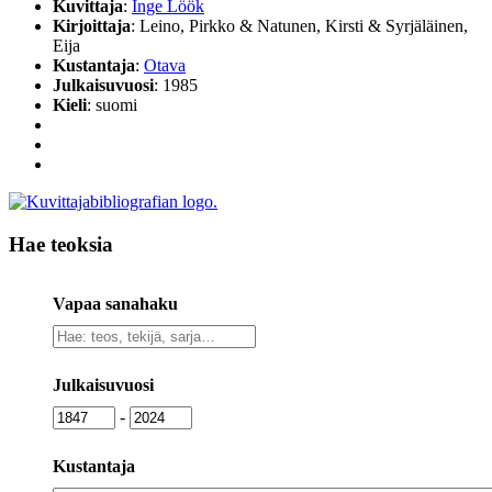
Kuvittaja
:
Inge Löök
Kirjoittaja
: Leino, Pirkko & Natunen, Kirsti & Syrjäläinen,
Eija
Kustantaja
:
Otava
Julkaisuvuosi
: 1985
Kieli
: suomi
Hae teoksia
Vapaa sanahaku
Vapaa
sanahaku
Julkaisuvuosi
Julkaisuvuosi
Julkaisuvuosi
-
Kustantaja