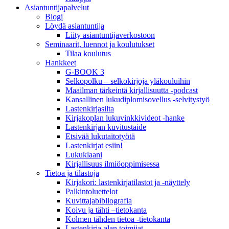
Asiantuntija­palvelut
Blogi
Löydä asiantuntija
Liity asiantuntijaverkostoon
Seminaarit, luennot ja koulutukset
Tilaa koulutus
Hankkeet
G-BOOK 3
Selkopolku – selkokirjoja yläkouluihin
Maailman tärkeintä kirjallisuutta -podcast
Kansallinen lukudiplomisovellus -selvitystyö
Lastenkirjasilta
Kirjakoplan lukuvinkkivideot -hanke
Lastenkirjan kuvitustaide
Etsivää lukutaitotyötä
Lastenkirjat esiin!
Lukuklaani
Kirjallisuus ilmiöoppimisessa
Tietoa ja tilastoja
Kirjakori: lastenkirjatilastot ja -näyttely
Palkintoluettelot
Kuvittaja­bibliografia
Koivu ja tähti –tietokanta
Kolmen tähden tietoa -tietokanta
Lastenkirja-alan toimijat