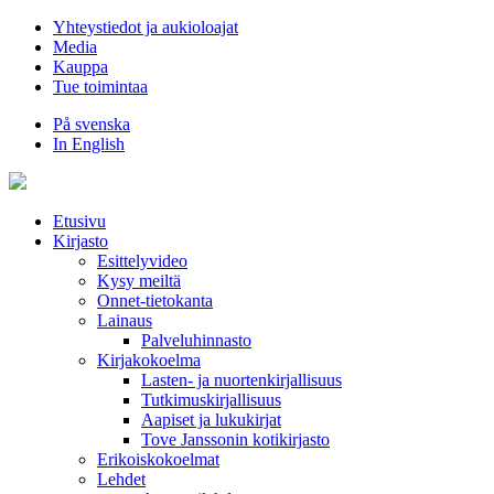
Hyppää
Yhteystiedot ja aukioloajat
sisältöön
Media
Kauppa
Tue toimintaa
På svenska
In English
Etusivu
Kirjasto
Esittelyvideo
Kysy meiltä
Onnet-tietokanta
Lainaus
Palveluhinnasto
Kirjakokoelma
Lasten- ja nuortenkirjallisuus
Tutkimuskirjallisuus
Aapiset ja lukukirjat
Tove Janssonin kotikirjasto
Erikoiskokoelmat
Lehdet