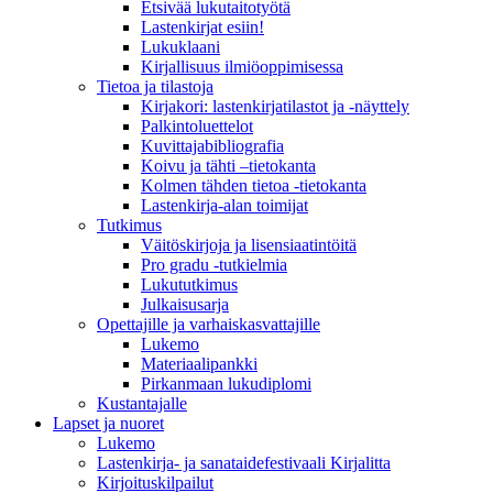
Etsivää lukutaitotyötä
Lastenkirjat esiin!
Lukuklaani
Kirjallisuus ilmiöoppimisessa
Tietoa ja tilastoja
Kirjakori: lastenkirjatilastot ja -näyttely
Palkintoluettelot
Kuvittaja­bibliografia
Koivu ja tähti –tietokanta
Kolmen tähden tietoa -tietokanta
Lastenkirja-alan toimijat
Tutkimus
Väitöskirjoja ja lisensiaatintöitä
Pro gradu -tutkielmia
Lukututkimus
Julkaisusarja
Opettajille ja varhaiskasvattajille
Lukemo
Materiaalipankki
Pirkanmaan lukudiplomi
Kustantajalle
Lapset ja nuoret
Lukemo
Lastenkirja- ja sanataidefestivaali Kirjalitta
Kirjoituskilpailut