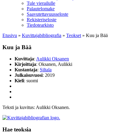
Tule vierailulle
Palautelomake
Saavutettavuusseloste
Rekisteriseloste
Tiedotearkisto
Etusivu
»
Kuvittaja­bibliografia
»
Teokset
»
Kuu ja Bää
Kuu ja Bää
Kuvittaja
:
Aulikki Oksanen
Kirjoittaja
: Oksanen, Aulikki
Kustantaja
:
Siltala
Julkaisuvuosi
: 2019
Kieli
: suomi
Teksti ja kuvitus: Aulikki Oksanen.
Hae teoksia