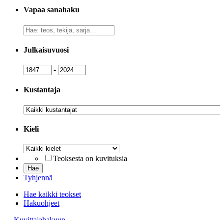
Vapaa sanahaku
Vapaa
sanahaku
Julkaisuvuosi
Julkaisuvuosi
Julkaisuvuosi
-
Kustantaja
Kustantaja
Kieli
Kieli
Teoksesta on kuvituksia
Tyhjennä
Hae kaikki teokset
Hakuohjeet
→ Kuvittajahakuun