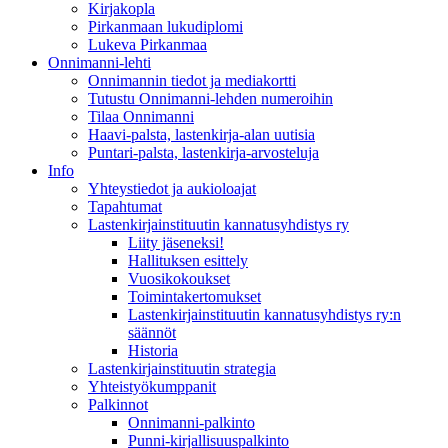
Kirjakopla
Pirkanmaan lukudiplomi
Lukeva Pirkanmaa
Onnimanni-lehti
Onnimannin tiedot ja mediakortti
Tutustu Onnimanni-lehden numeroihin
Tilaa Onnimanni
Haavi-palsta, lastenkirja-alan uutisia
Puntari-palsta, lastenkirja-arvosteluja
Info
Yhteystiedot ja aukioloajat
Tapahtumat
Lastenkirjainstituutin kannatusyhdistys ry
Liity jäseneksi!
Hallituksen esittely
Vuosikokoukset
Toimintakertomukset
Lastenkirjainstituutin kannatusyhdistys ry:n
säännöt
Historia
Lastenkirjainstituutin strategia
Yhteistyökumppanit
Palkinnot
Onnimanni-palkinto
Punni-kirjallisuuspalkinto