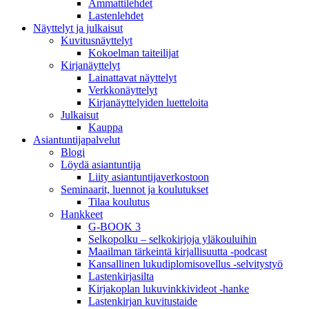
Ammattilehdet
Lastenlehdet
Näyttelyt ja julkaisut
Kuvitusnäyttelyt
Kokoelman taiteilijat
Kirjanäyttelyt
Lainattavat näyttelyt
Verkkonäyttelyt
Kirjanäyttelyiden luetteloita
Julkaisut
Kauppa
Asiantuntija­palvelut
Blogi
Löydä asiantuntija
Liity asiantuntijaverkostoon
Seminaarit, luennot ja koulutukset
Tilaa koulutus
Hankkeet
G-BOOK 3
Selkopolku – selkokirjoja yläkouluihin
Maailman tärkeintä kirjallisuutta -podcast
Kansallinen lukudiplomisovellus -selvitystyö
Lastenkirjasilta
Kirjakoplan lukuvinkkivideot -hanke
Lastenkirjan kuvitustaide