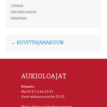
Tyhjennä
Hae kaikki teokset
Hakuohjeet
→ KUVITTAJAHAKUUN
AUKIOLOAJAT
Kirjasto
Ma 10-17, ti-ke 10-15
Kesä-elokuussa ma-ke 10-15
Muina aikoina sopimuksen mukaan.