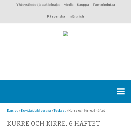
Hyppää
Yhteystiedot ja aukioloajat
Media
Kauppa
Tue toimintaa
sisältöön
På svenska
In English
Etusivu
»
Kuvittaja­bibliografia
»
Teokset
»
Kurre och Kirre. 6 häftet
KURRE OCH KIRRE. 6 HÄFTET