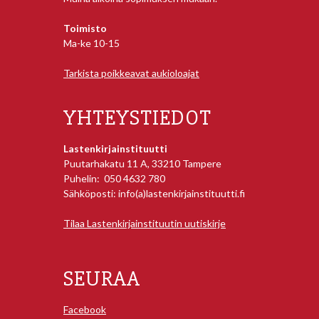
Toimisto
Ma-ke 10-15
Tarkista poikkeavat aukioloajat
YHTEYSTIEDOT
Lastenkirjainstituutti
Puutarhakatu 11 A, 33210 Tampere
Puhelin: 050 4632 780
Sähköposti: info(a)lastenkirjainstituutti.fi
Tilaa Lastenkirjainstituutin uutiskirje
SEURAA
Facebook