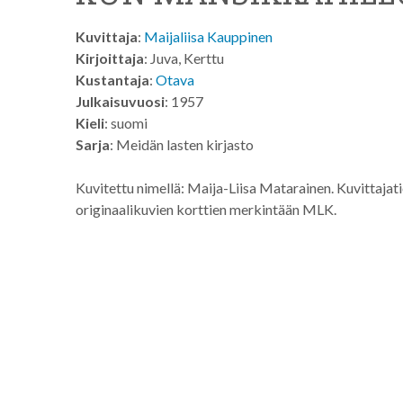
Kuvittaja
:
Maijaliisa Kauppinen
Kirjoittaja
: Juva, Kerttu
Kustantaja
:
Otava
Julkaisuvuosi
: 1957
Kieli
: suomi
Sarja
: Meidän lasten kirjasto
Kuvitettu nimellä: Maija-Liisa Matarainen. Kuvittajat
originaalikuvien korttien merkintään MLK.