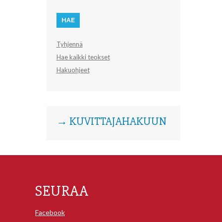
Tyhjennä
Hae kaikki teokset
Hakuohjeet
→ KUVITTAJAHAKUUN
SEURAA
Facebook