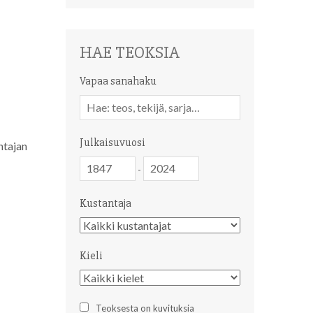
HAE TEOKSIA
Vapaa sanahaku
Vapaa
sanahaku
Julkaisuvuosi
ntajan
Julkaisuvuosi
Julkaisuvuosi
-
Kustantaja
Kustantaja
Kieli
Kieli
Teoksesta on kuvituksia