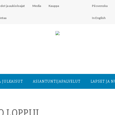
dot ja aukioloajat
Media
Kauppa
På svenska
intaa
In English
A JULKAISUT
ASIANTUNTIJA­PALVELUT
LAPSET JA 
O LOPPUI