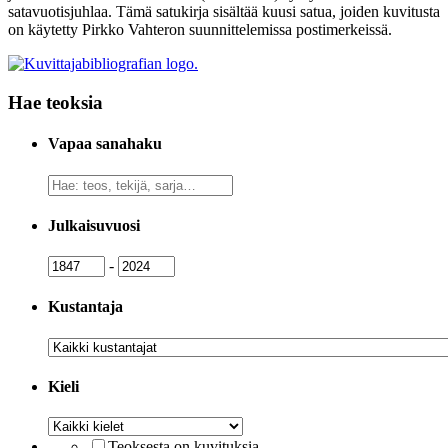
satavuotisjuhlaa. Tämä satukirja sisältää kuusi satua, joiden kuvitusta
on käytetty Pirkko Vahteron suunnittelemissa postimerkeissä.
Hae teoksia
Vapaa sanahaku
Vapaa
sanahaku
Julkaisuvuosi
Julkaisuvuosi
Julkaisuvuosi
-
Kustantaja
Kustantaja
Kieli
Kieli
Teoksesta on kuvituksia