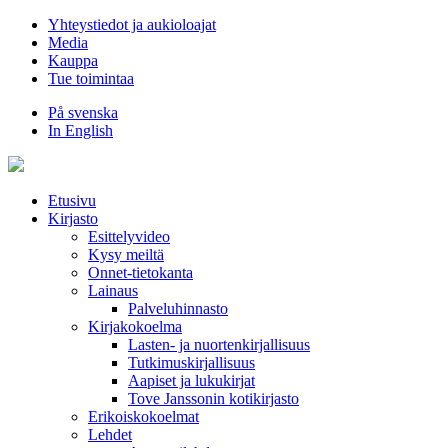
Hyppää
Yhteystiedot ja aukioloajat
sisältöön
Media
Kauppa
Tue toimintaa
På svenska
In English
Etusivu
Kirjasto
Esittelyvideo
Kysy meiltä
Onnet-tietokanta
Lainaus
Palveluhinnasto
Kirjakokoelma
Lasten- ja nuortenkirjallisuus
Tutkimuskirjallisuus
Aapiset ja lukukirjat
Tove Janssonin kotikirjasto
Erikoiskokoelmat
Lehdet