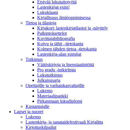
Etsivää lukutaitotyötä
Lastenkirjat esiin!
Lukuklaani
Kirjallisuus ilmiöoppimisessa
Tietoa ja tilastoja
Kirjakori: lastenkirjatilastot ja -näyttely
Palkintoluettelot
Kuvittaja­bibliografia
Koivu ja tähti –tietokanta
Kolmen tähden tietoa -tietokanta
Lastenkirja-alan toimijat
Tutkimus
Väitöskirjoja ja lisensiaatintöitä
Pro gradu -tutkielmia
Lukututkimus
Julkaisusarja
Opettajille ja varhaiskasvattajille
Lukemo
Materiaalipankki
Pirkanmaan lukudiplomi
Kustantajalle
Lapset ja nuoret
Lukemo
Lastenkirja- ja sanataidefestivaali Kirjalitta
Kirjoituskilpailut