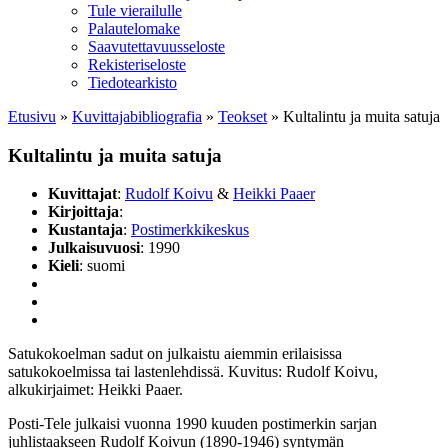
Tule vierailulle
Palautelomake
Saavutettavuusseloste
Rekisteriseloste
Tiedotearkisto
Etusivu
»
Kuvittaja­bibliografia
»
Teokset
»
Kultalintu ja muita satuja
Kultalintu ja muita satuja
Kuvittajat
:
Rudolf Koivu
&
Heikki Paaer
Kirjoittaja
:
Kustantaja
:
Postimerkkikeskus
Julkaisuvuosi
: 1990
Kieli
: suomi
Satukokoelman sadut on julkaistu aiemmin erilaisissa
satukokoelmissa tai lastenlehdissä. Kuvitus: Rudolf Koivu,
alkukirjaimet: Heikki Paaer.
Posti-Tele julkaisi vuonna 1990 kuuden postimerkin sarjan
juhlistaakseen Rudolf Koivun (1890-1946) syntymän