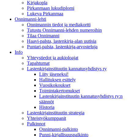
Kirjakopla
Pirkanmaan lukudiplomi
Lukeva Pirkanmaa
Onnimanni-lehti
Onnimannin tiedot ja mediakortti
Tutustu Onnimanni-lehden numeroihin
Tilaa Onnimanni
Haavi-palsta, lastenkirja-alan uutisia
Puntari-palsta, lastenkirja-arvosteluja
Info
Yhteystiedot ja aukioloajat
Tapahtumat
Lastenkirjainstituutin kannatusyhdistys ry
Liity jäseneksi!
Hallituksen esittely
Vuosikokoukset
Toimintakertomukset
Lastenkirjainstituutin kannatusyhdistys ry:n
säännöt
Historia
Lastenkirjainstituutin strategia
Yhteistyökumppanit
Palkinnot
Onnimanni-palkinto
Punni-kirjallisuuspalkinto