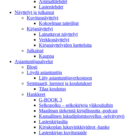
Ammattilehdet
Lastenlehdet
Näyttelyt ja julkaisut
Kuvitusnäyttelyt
Kokoelman taiteilijat
Kirjanäyttelyt
Lainattavat näyttelyt
Verkkonäyttelyt
Kirjanäyttelyiden luetteloita
Julkaisut
Kauppa
Asiantuntija­palvelut
Blogi
Löydä asiantuntija
Liity asiantuntijaverkostoon
Seminaarit, luennot ja koulutukset
Tilaa koulutus
Hankkeet
G-BOOK 3
Selkopolku – selkokirjoja yläkouluihin
Maailman tärkeintä kirjallisuutta -podcast
Kansallinen lukudiplomisovellus -selvitystyö
Lastenkirjasilta
Kirjakoplan lukuvinkkivideot -hanke
Lastenkirjan kuvitustaide