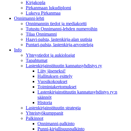
Kirjakopla
Pirkanmaan lukudiplomi
Lukeva Pirkanmaa
Onnimanni-lehti
Onnimannin tiedot ja mediakortti
Tutustu Onnimanni-lehden numeroihin
Tilaa Onnimanni
Haavi-palsta, lastenkirja-alan uutisia
Puntari-palsta, lastenkirja-arvosteluja
Info
Yhteystiedot ja aukioloajat
Tapahtumat
Lastenkirjainstituutin kannatusyhdistys ry
Liity jäseneksi!
Hallituksen esittely
Vuosikokoukset
Toimintakertomukset
Lastenkirjainstituutin kannatusyhdistys ry:n
säännöt
Historia
Lastenkirjainstituutin strategia
Yhteistyökumppanit
Palkinnot
Onnimanni-palkinto
Punni-kirjallisuuspalkinto