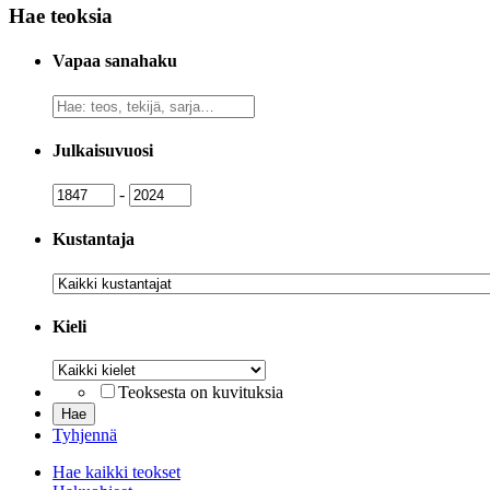
Hae teoksia
Vapaa sanahaku
Vapaa
sanahaku
Julkaisuvuosi
Julkaisuvuosi
Julkaisuvuosi
-
Kustantaja
Kustantaja
Kieli
Kieli
Teoksesta on kuvituksia
Tyhjennä
Hae kaikki teokset