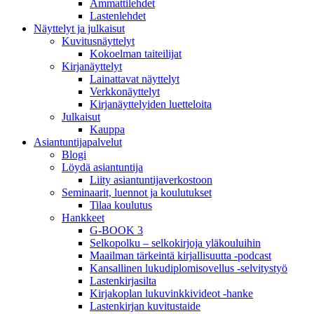
Ammattilehdet
Lastenlehdet
Näyttelyt ja julkaisut
Kuvitusnäyttelyt
Kokoelman taiteilijat
Kirjanäyttelyt
Lainattavat näyttelyt
Verkkonäyttelyt
Kirjanäyttelyiden luetteloita
Julkaisut
Kauppa
Asiantuntija­palvelut
Blogi
Löydä asiantuntija
Liity asiantuntijaverkostoon
Seminaarit, luennot ja koulutukset
Tilaa koulutus
Hankkeet
G-BOOK 3
Selkopolku – selkokirjoja yläkouluihin
Maailman tärkeintä kirjallisuutta -podcast
Kansallinen lukudiplomisovellus -selvitystyö
Lastenkirjasilta
Kirjakoplan lukuvinkkivideot -hanke
Lastenkirjan kuvitustaide