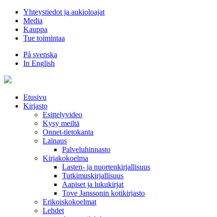
Hyppää
Yhteystiedot ja aukioloajat
sisältöön
Media
Kauppa
Tue toimintaa
På svenska
In English
Etusivu
Kirjasto
Esittelyvideo
Kysy meiltä
Onnet-tietokanta
Lainaus
Palveluhinnasto
Kirjakokoelma
Lasten- ja nuortenkirjallisuus
Tutkimuskirjallisuus
Aapiset ja lukukirjat
Tove Janssonin kotikirjasto
Erikoiskokoelmat
Lehdet