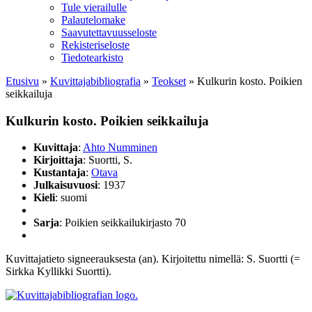
Tule vierailulle
Palautelomake
Saavutettavuusseloste
Rekisteriseloste
Tiedotearkisto
Etusivu
»
Kuvittaja­bibliografia
»
Teokset
»
Kulkurin kosto. Poikien
seikkailuja
Kulkurin kosto. Poikien seikkailuja
Kuvittaja
:
Ahto Numminen
Kirjoittaja
: Suortti, S.
Kustantaja
:
Otava
Julkaisuvuosi
: 1937
Kieli
: suomi
Sarja
: Poikien seikkailukirjasto 70
Kuvittajatieto signeerauksesta (an). Kirjoitettu nimellä: S. Suortti (=
Sirkka Kyllikki Suortti).