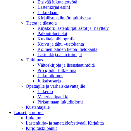
Etsivää lukutaitotyötä
Lastenkirjat esiin!
Lukuklaani
Kirjallisuus ilmiöoppimisessa
Tietoa ja tilastoja
Kirjakori: lastenkirjatilastot ja -näyttely
Palkintoluettelot
Kuvittaja­bibliografia
Koivu ja tähti –tietokanta
Kolmen tähden tietoa -tietokanta
Lastenkirja-alan toimijat
Tutkimus
Väitöskirjoja ja lisensiaatintöitä
Pro gradu -tutkielmia
Lukututkimus
Julkaisusarja
Opettajille ja varhaiskasvattajille
Lukemo
Materiaalipankki
Pirkanmaan lukudiplomi
Kustantajalle
Lapset ja nuoret
Lukemo
Lastenkirja- ja sanataidefestivaali Kirjalitta
Kirjoituskilpailut